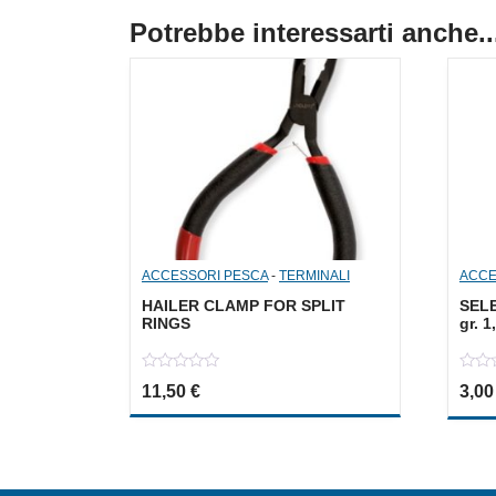
Potrebbe interessarti anche..
ACCESSORI PESCA
-
TERMINALI
ACCE
HAILER CLAMP FOR SPLIT
SEL
RINGS
gr. 
0
0
11,50
€
3,0
out
out
of
of
5
5