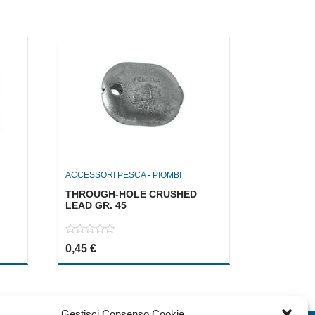
ACCESSORI PESCA
-
PIOMBI
THROUGH-HOLE CRUSHED
LEAD GR. 45
0
a: 2,00 €.
le è: 1,00 €.
0,45
€
out
of
5
Gestisci Consenso Cookie