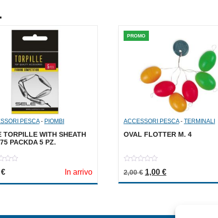
.
PROMO
SSORI PESCA
-
PIOMBI
ACCESSORI PESCA
-
TERMINALI
E TORPILLE WITH SHEATH
OVAL FLOTTER M. 4
1,75 PACKDA 5 PZ.
0
Il prezzo originale er
Il prezzo attua
0
€
In arrivo
1,00
€
2,00
€
out
of
5