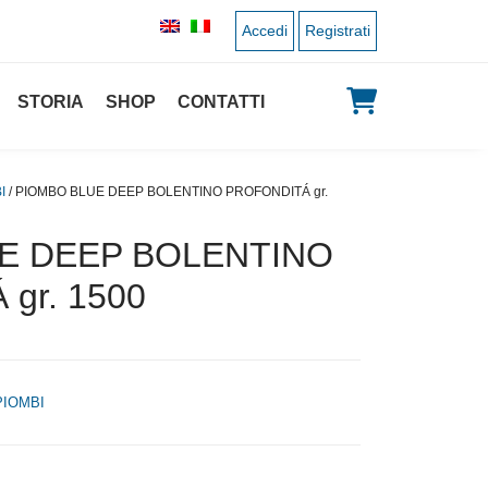
Accedi
Registrati
STORIA
SHOP
CONTATTI
I
/ PIOMBO BLUE DEEP BOLENTINO PROFONDITÁ gr.
E DEEP BOLENTINO
gr. 1500
PIOMBI
zo originale era: 11,00 €.
l prezzo attuale è: 5,50 €.