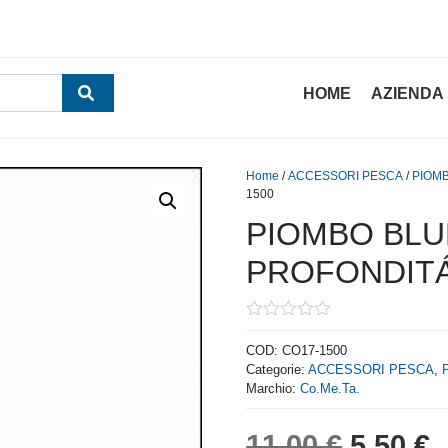
HOME
AZIENDA
Home
/
ACCESSORI PESCA
/
PIOMB
1500
PIOMBO BLU
PROFONDITÁ 
0
out
COD:
CO17-1500
of
Categorie:
ACCESSORI PESCA
,
5
Marchio:
Co.Me.Ta.
Il prez
I
11,00
€
5,50
€