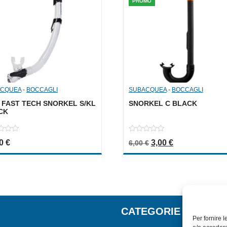
PROMO
ACQUEA
-
BOCCAGLI
SUBACQUEA
-
BOCCAGLI
 FAST TECH SNORKEL S/KL
SNORKEL C BLACK
CK
0
Il prezzo originale er
Il prezzo attua
00
€
3,00
€
6,00
€
out
of
5
CATEGORIE
Per fornire 