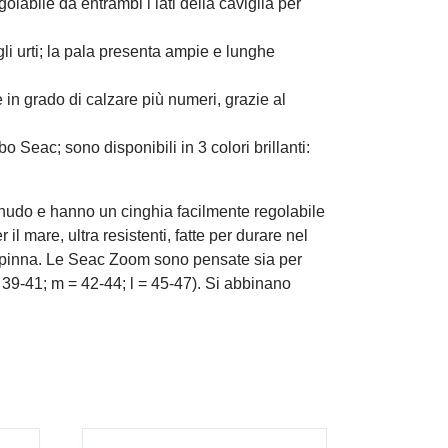
labile da entrambi i lati della caviglia per
gli urti; la pala presenta ampie e lunghe
e in grado di calzare più numeri, grazie al
 Seac; sono disponibili in 3 colori brillanti:
 nudo e hanno un cinghia facilmente regolabile
il mare, ultra resistenti, fatte per durare nel
la pinna. Le Seac Zoom sono pensate sia per
= 39-41; m = 42-44; l = 45-47). Si abbinano
.