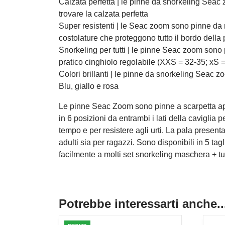
Calzata perfetta | le pinne da snorkeling Seac 
trovare la calzata perfetta
Super resistenti | le Seac zoom sono pinne da ma
costolature che proteggono tutto il bordo della
Snorkeling per tutti | le pinne Seac zoom sono p
pratico cinghiolo regolabile (XXS = 32-35; xS =
Colori brillanti | le pinne da snorkeling Seac z
Blu, giallo e rosa
Le pinne Seac Zoom sono pinne a scarpetta aper
in 6 posizioni da entrambi i lati della caviglia 
tempo e per resistere agli urti. La pala prese
adulti sia per ragazzi. Sono disponibili in 5 t
facilmente a molti set snorkeling maschera + tubo
Potrebbe interessarti anche..