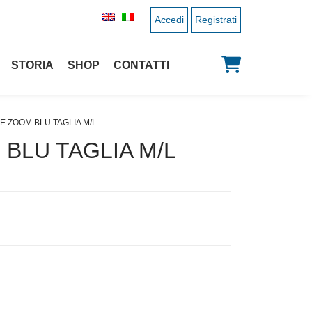
Accedi
Registrati
STORIA
SHOP
CONTATTI
NE ZOOM BLU TAGLIA M/L
BLU TAGLIA M/L
zo originale era: 24,50 €.
Il prezzo attuale è: 12,25 €.