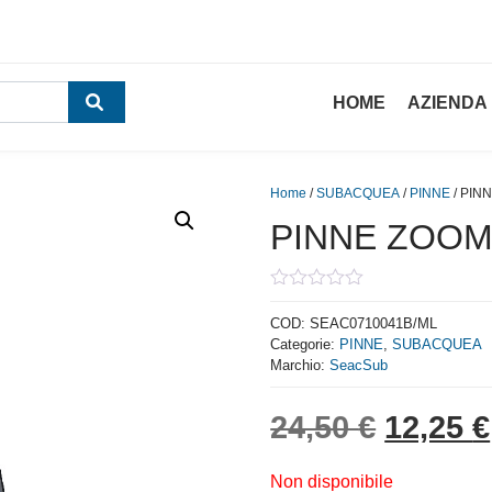
HOME
AZIENDA
Home
/
SUBACQUEA
/
PINNE
/ PIN
PINNE ZOOM 
0
out
COD:
SEAC0710041B/ML
of
Categorie:
PINNE
,
SUBACQUEA
5
Marchio:
SeacSub
Il prez
24,50
€
12,25
€
Non disponibile