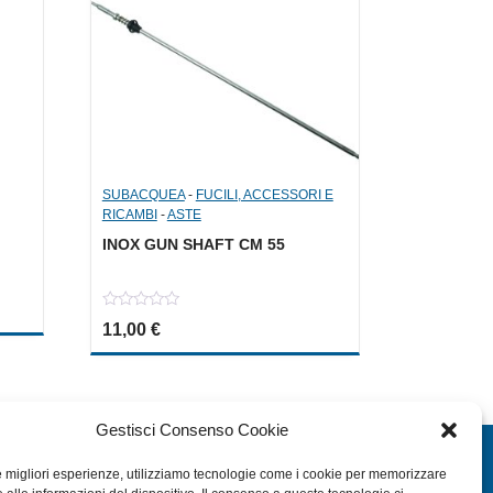
SUBACQUEA
-
FUCILI, ACCESSORI E
RICAMBI
-
ASTE
INOX GUN SHAFT CM 55
a: 6,00 €.
le è: 3,00 €.
0
11,00
€
out
of
5
Gestisci Consenso Cookie
EXTRA
le migliori esperienze, utilizziamo tecnologie come i cookie per memorizzare