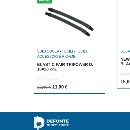
PROMO
SUBACQUEA
-
FUCILI
-
FUCILI,
SUB
ACCESSORI E RICAMBI
NEW
BLA
ELASTIC PAIR TRIPOWER D.
16×20 cm.
0
15,
out
0
Il prezzo originale era: 22,00 €.
Il prezzo attuale è: 11,00 €.
11,00
€
of
22,00
€
out
5
of
5