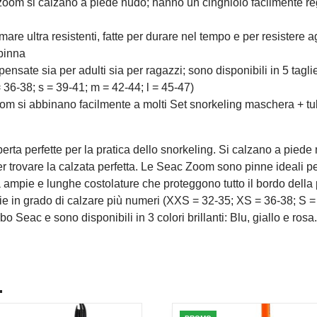
zoom si calzano a piede nudo; hanno un cinghiolo facilmente rego
re ultra resistenti, fatte per durare nel tempo e per resistere a
 pinna
ensate sia per adulti sia per ragazzi; sono disponibili in 5 tagli
 36-38; s = 39-41; m = 42-44; l = 45-47)
oom si abbinano facilmente a molti Set snorkeling maschera + tubo
ta perfette per la pratica dello snorkeling. Si calzano a piede
per trovare la calzata perfetta. Le Seac Zoom sono pinne ideali per 
nta ampie e lunghe costolature che proteggono tutto il bordo del
aglie in grado di calzare più numeri (XXS = 32-35; XS = 36-38; S 
 Seac e sono disponibili in 3 colori brillanti: Blu, giallo e rosa
.