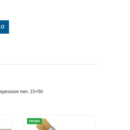
 SERIE 176/L M. 50X15 quantità
LO
lo spessore mm. 15×50
PROMO