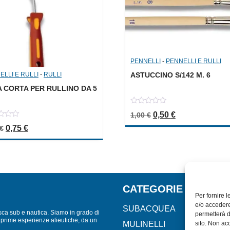
PENNELLI
-
PENNELLI E RULLI
ELLI E RULLI
-
RULLI
ASTUCCINO S/142 M. 6
 CORTA PER RULLINO DA 5
0
Il prezzo originale er
Il prezzo attua
0,50
€
1,00
€
out
of
Il prezzo originale era: 1,50 €.
Il prezzo attuale è: 0,75 €.
0,75
€
€
5
CATEGORIE
Per fornire 
e/o accedere
SUBACQUEA
sca sub e nautica. Siamo in grado di
permetterà d
lle prime esperienze alieutiche, da un
MULINELLI
sito. Non ac