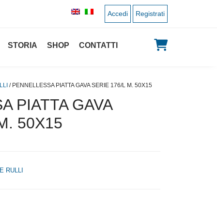
Accedi
Registrati
STORIA
SHOP
CONTATTI
LLI
/ PENNELLESSA PIATTA GAVA SERIE 176/L M. 50X15
A PIATTA GAVA
M. 50X15
E RULLI
 originale era: 2,00 €.
 prezzo attuale è: 1,00 €.