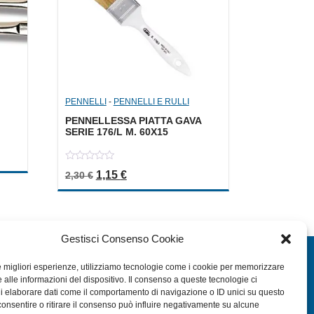
PENNELLI
-
PENNELLI E RULLI
PENNELLESSA PIATTA GAVA
SERIE 176/L M. 60X15
a: 1,00 €.
le è: 0,50 €.
0
Il prezzo originale era: 2,30 €.
Il prezzo attuale è: 1,15 €.
1,15
€
2,30
€
out
of
5
Gestisci Consenso Cookie
EXTRA
le migliori esperienze, utilizziamo tecnologie come i cookie per memorizzare
 alle informazioni del dispositivo. Il consenso a queste tecnologie ci
HOME
i elaborare dati come il comportamento di navigazione o ID unici su questo
SHOP
consentire o ritirare il consenso può influire negativamente su alcune