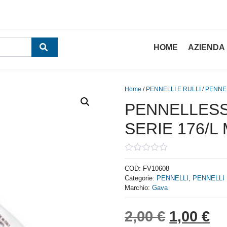
HOME
AZIENDA
Home
/
PENNELLI E RULLI
/
PENNE
PENNELLESS
SERIE 176/L 
0
out
COD:
FV10608
of
Categorie:
PENNELLI
,
PENNELLI 
5
Marchio:
Gava
Il prezzo
Il
2,00
€
1,00
€