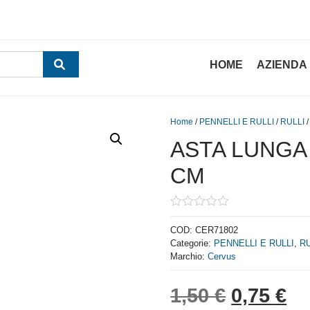
HOME
AZIENDA
Home
/
PENNELLI E RULLI
/
RULLI
/
ASTA LUNGA
CM
0
out
COD:
CER71802
of
Categorie:
PENNELLI E RULLI
,
RU
5
Marchio:
Cervus
Il prezzo
Il
1,50
€
0,75
€