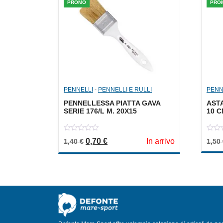
PROMO
PRO
PENNELLI
-
PENNELLI E RULLI
PENN
PENNELLESSA PIATTA GAVA
AST
SERIE 176/L M. 20X15
10 
0
0
Il prezzo originale era: 1,40 €.
Il prezzo attuale è: 0,70 €.
0,70
€
In arrivo
1,40
€
1,50
out
out
of
of
5
5