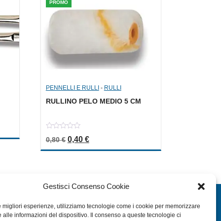
PROMO
PENNELLI E RULLI
-
RULLI
RULLINO PELO MEDIO 5 CM
a: 1,00 €.
le è: 0,50 €.
0
Il prezzo originale era: 0,80 €.
Il prezzo attuale è: 0,40 €.
0,40
€
0,80
€
out
of
5
Gestisci Consenso Cookie
EXTRA
le migliori esperienze, utilizziamo tecnologie come i cookie per memorizzare
 alle informazioni del dispositivo. Il consenso a queste tecnologie ci
HOME