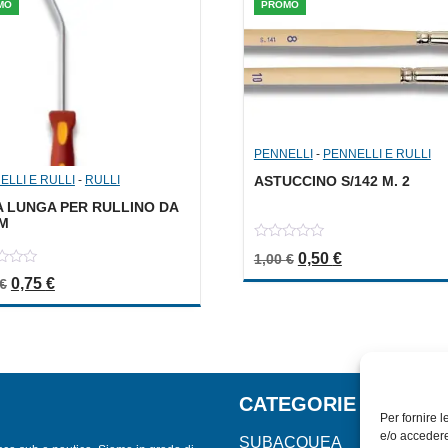
MO
PROMO
PENNELLI
-
PENNELLI E RULLI
ELLI E RULLI
-
RULLI
ASTUCCINO S/142 M. 2
A LUNGA PER RULLINO DA
CM
0
Il prezzo originale er
Il prezzo attua
0,50
€
1,00
€
out
of
Il prezzo originale era: 1,50 €.
Il prezzo attuale è: 0,75 €.
0,75
€
€
5
CATEGORIE
Per fornire 
e/o accedere
SUBACQUEA