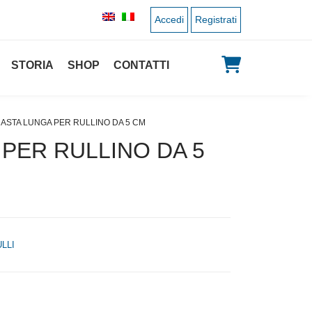
Accedi
Registrati
STORIA
SHOP
CONTATTI
 ASTA LUNGA PER RULLINO DA 5 CM
 PER RULLINO DA 5
LLI
 originale era: 1,50 €.
 prezzo attuale è: 0,75 €.