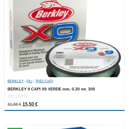
BERKLEY
-
FILI
-
TRECCIATI
BERKLEY 9 CAPI X9 VERDE mm. 0,30 mt. 300
0
Il prezzo originale era: 31,00 €.
Il prezzo attuale è: 15,50 €.
15,50
€
31,00
€
out
of
5