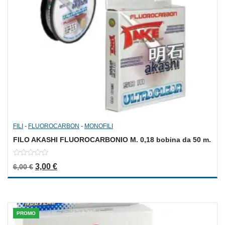
FILI
-
FLUOROCARBON
-
MONOFILI
FILO AKASHI FLUOROCARBONIO M. 0,18 bobina da 50 m.
0
Il prezzo originale era: 6,00 €.
Il prezzo attuale è: 3,00 €.
3,00
€
6,00
€
out
of
5
PROMO