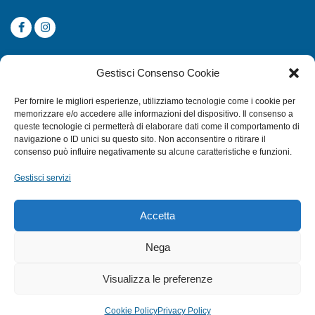
CATEGORIE
Gestisci Consenso Cookie
SUBACQUEA
Per fornire le migliori esperienze, utilizziamo tecnologie come i cookie per
MULINELLI
memorizzare e/o accedere alle informazioni del dispositivo. Il consenso a
queste tecnologie ci permetterà di elaborare dati come il comportamento di
CANNE
navigazione o ID unici su questo sito. Non acconsentire o ritirare il
ACCESSORI NAUTICI
consenso può influire negativamente su alcune caratteristiche e funzioni.
ACCESSORI PESCA
Gestisci servizi
EXTRA
Accetta
HOME
Nega
SHOP
Visualizza le preferenze
TERMINI E CONDIZIONI
PRIVACY POLICY
Cookie Policy
Privacy Policy