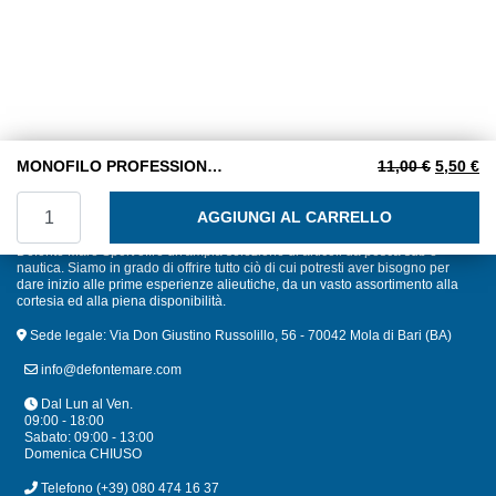
Il prezz
Il
MONOFILO PROFESSIONALE COOFIL 0,80 W
11,00
€
5,50
€
MONOFILO PROFESSIONALE COOFIL 0,80 W quantità
AGGIUNGI AL CARRELLO
Defonte Mare Sport offre un'ampia selezione di articoli da pesca sub e
nautica. Siamo in grado di offrire tutto ciò di cui potresti aver bisogno per
dare inizio alle prime esperienze alieutiche, da un vasto assortimento alla
cortesia ed alla piena disponibilità.
Sede legale: Via Don Giustino Russolillo, 56 - 70042 Mola di Bari (BA)
info@defontemare.com
Dal Lun al Ven.
09:00 - 18:00
Sabato: 09:00 - 13:00
Domenica CHIUSO
Telefono
(+39) 080 474 16 37