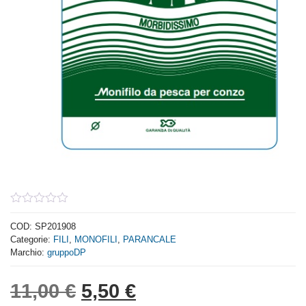
0
out
COD:
SP201908
of
Categorie:
FILI
,
MONOFILI
,
PARANCALE
5
Marchio:
gruppoDP
Il prezzo originale era: 1
Il prezzo attuale è:
11,00
€
5,50
€