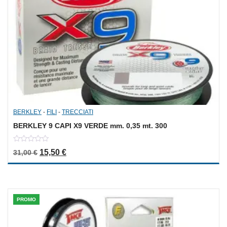
BERKLEY
-
FILI
-
TRECCIATI
BERKLEY 9 CAPI X9 VERDE mm. 0,35 mt. 300
0
Il prezzo originale era: 31,00 €.
Il prezzo attuale è: 15,50 €.
15,50
€
31,00
€
out
of
5
PROMO