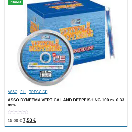
PROMO
ASSO
-
FILI
-
TRECCIATI
ASSO DYNEEMA VERTICAL AND DEEPFISHING 100 m. 0,33
mm.
0
Il prezzo originale era: 15,00 €.
Il prezzo attuale è: 7,50 €.
7,50
€
15,00
€
out
of
5