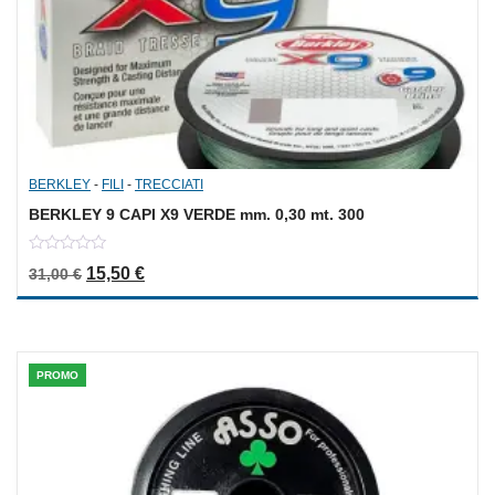
BERKLEY
-
FILI
-
TRECCIATI
BERKLEY 9 CAPI X9 VERDE mm. 0,30 mt. 300
0
Il prezzo originale era: 31,00 €.
Il prezzo attuale è: 15,50 €.
15,50
€
31,00
€
out
of
5
PROMO