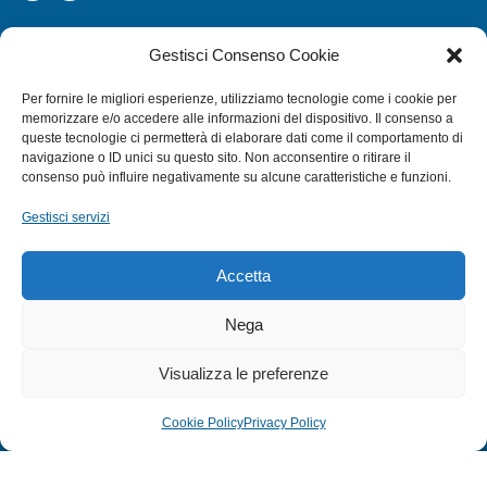
CATEGORIE
Gestisci Consenso Cookie
SUBACQUEA
Per fornire le migliori esperienze, utilizziamo tecnologie come i cookie per
MULINELLI
memorizzare e/o accedere alle informazioni del dispositivo. Il consenso a
queste tecnologie ci permetterà di elaborare dati come il comportamento di
CANNE
navigazione o ID unici su questo sito. Non acconsentire o ritirare il
ACCESSORI NAUTICI
consenso può influire negativamente su alcune caratteristiche e funzioni.
ACCESSORI PESCA
Gestisci servizi
EXTRA
Accetta
HOME
Nega
SHOP
Visualizza le preferenze
TERMINI E CONDIZIONI
PRIVACY POLICY
Cookie Policy
Privacy Policy
COOKIE POLICY (UE)
MODULO RESO