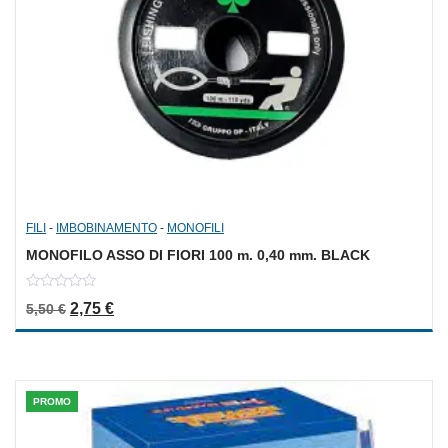
FILI
-
IMBOBINAMENTO
-
MONOFILI
MONOFILO ASSO DI FIORI 100 m. 0,40 mm. BLACK
0
Il prezzo originale era: 5,50 €.
Il prezzo attuale è: 2,75 €.
2,75
€
5,50
€
out
of
5
PROMO