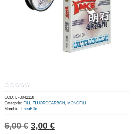
0
out
COD:
LF3042118
of
Categorie:
FILI
,
FLUOROCARBON
,
MONOFILI
5
Marchio:
LineaEffe
Il prezzo originale era: 6,
Il prezzo attuale è: 
6,00
€
3,00
€