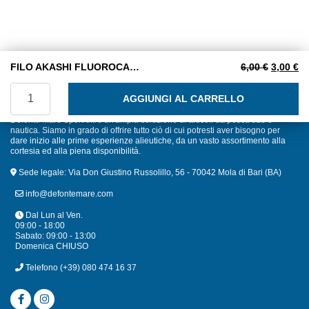
Il prezzo
Il
FILO AKASHI FLUOROCARBONIO M. 0,18 bobina da 50 m.
6,00
€
3,00
€
FILO AKASHI FLUOROCARBONIO M. 0,18 bobina da 50 m. q
AGGIUNGI AL CARRELLO
Defonte Mare Sport offre un'ampia selezione di articoli da pesca sub e
nautica. Siamo in grado di offrire tutto ciò di cui potresti aver bisogno per
dare inizio alle prime esperienze alieutiche, da un vasto assortimento alla
cortesia ed alla piena disponibilità.
Sede legale: Via Don Giustino Russolillo, 56 - 70042 Mola di Bari (BA)
info@defontemare.com
Dal Lun al Ven.
09:00 - 18:00
Sabato: 09:00 - 13:00
Domenica CHIUSO
Telefono
(+39) 080 474 16 37