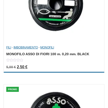
FILI
-
IMBOBINAMENTO
-
MONOFILI
MONOFILO ASSO DI FIORI 100 m. 0,20 mm. BLACK
0
Il prezzo originale era: 5,00 €.
Il prezzo attuale è: 2,50 €.
2,50
€
5,00
€
out
of
5
PROMO