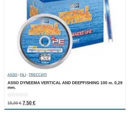
ASSO
-
FILI
-
TRECCIATI
ASSO DYNEEMA VERTICAL AND DEEPFISHING 100 m. 0,29
mm.
0
Il prezzo originale era: 15,00 €.
Il prezzo attuale è: 7,50 €.
7,50
€
15,00
€
out
of
5