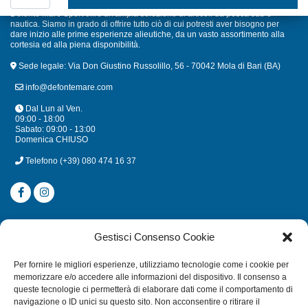
Defonte Mare Sport offre un'ampia selezione di articoli da pesca sub e
nautica. Siamo in grado di offrire tutto ciò di cui potresti aver bisogno per
dare inizio alle prime esperienze alieutiche, da un vasto assortimento alla
cortesia ed alla piena disponibilità.
Sede legale: Via Don Giustino Russolillo, 56 - 70042 Mola di Bari (BA)
info@defontemare.com
Dal Lun al Ven.
09:00 - 18:00
Sabato: 09:00 - 13:00
Domenica CHIUSO
Telefono
(+39) 080 474 16 37
CATEGORIE
Gestisci Consenso Cookie
SUBACQUEA
Per fornire le migliori esperienze, utilizziamo tecnologie come i cookie per
MULINELLI
memorizzare e/o accedere alle informazioni del dispositivo. Il consenso a
queste tecnologie ci permetterà di elaborare dati come il comportamento di
CANNE
navigazione o ID unici su questo sito. Non acconsentire o ritirare il