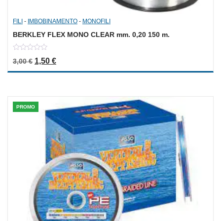
FILI
-
IMBOBINAMENTO
-
MONOFILI
BERKLEY FLEX MONO CLEAR mm. 0,20 150 m.
0
Il prezzo originale era: 3,00 €.
Il prezzo attuale è: 1,50 €.
1,50
€
3,00
€
out
of
5
PROMO