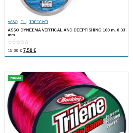
ASSO
-
FILI
-
TRECCIATI
ASSO DYNEEMA VERTICAL AND DEEPFISHING 100 m. 0,33
mm.
0
Il prezzo originale era: 15,00 €.
Il prezzo attuale è: 7,50 €.
7,50
€
15,00
€
out
of
5
PROMO