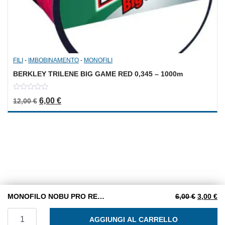
FILI
-
IMBOBINAMENTO
-
MONOFILI
BERKLEY TRILENE BIG GAME RED 0,345 – 1000m
0
Il prezzo originale era: 12,00 €.
Il prezzo attuale è: 6,00 €.
6,00
€
12,00
€
out
of
5
Il prezzo
Il
MONOFILO NOBU PRO REEL M. 0,25 BIANCO 150 m.
6,00
€
3,00
€
MONOFILO NOBU PRO REEL M. 0,25 BIANCO 150 m. quant
AGGIUNGI AL CARRELLO