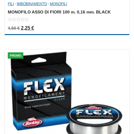
FILI
-
IMBOBINAMENTO
-
MONOFILI
MONOFILO ASSO DI FIORI 100 m. 0,16 mm. BLACK
0
Il prezzo originale era: 4,50 €.
Il prezzo attuale è: 2,25 €.
2,25
€
4,50
€
out
of
5
PROMO