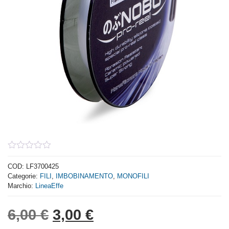
0
out
COD:
LF3700425
of
Categorie:
FILI
,
IMBOBINAMENTO
,
MONOFILI
5
Marchio:
LineaEffe
Il prezzo originale era: 6,
Il prezzo attuale è: 
6,00
€
3,00
€