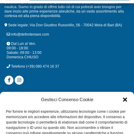
Defonte Mare Sport offre un'ampia selezione di articoli da pesca sub e
nautica. Siamo in grado di offrire tutto ciò di cui potresti aver bisogno per
dare inizio alle prime esperienze alieutiche, da un vasto assortimento alla
cortesia ed alla piena disponibilità.
Sede legale: Via Don Giustino Russolillo, 56 - 70042 Mola di Bari (BA)
info@defontemare.com
Dal Lun al Ven.
09:00 - 18:00
Sabato: 09:00 - 13:00
Domenica CHIUSO
Telefono
(+39) 080 474 16 37
CATEGORIE
Gestisci Consenso Cookie
SUBACQUEA
Per fornire le migliori esperienze, utilizziamo tecnologie come i cookie per
MULINELLI
memorizzare e/o accedere alle informazioni del dispositivo. Il consenso a
queste tecnologie ci permetterà di elaborare dati come il comportamento di
CANNE
navigazione o ID unici su questo sito. Non acconsentire o ritirare il
ACCESSORI NAUTICI
consenso può influire negativamente su alcune caratteristiche e funzioni.