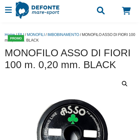
Vai al contenuto
Home
/
FILI
/
MONOFILI
/
IMBOBINAMENTO
/ MONOFILO ASSO DI FIORI 100
PROMO
m. 0,20 mm. BLACK
MONOFILO ASSO DI FIORI
100 m. 0,20 mm. BLACK