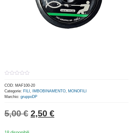
0
out
COD:
MAF100-20
of
Categorie:
FILI
,
IMBOBINAMENTO
,
MONOFILI
5
Marchio:
gruppoDP
Il prezzo originale era: 5,
Il prezzo attuale è: 
5,00
€
2,50
€
18 disponibili