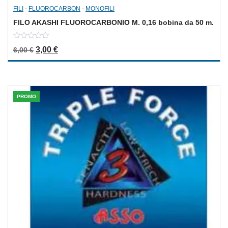
FILI
-
FLUOROCARBON
-
MONOFILI
FILO AKASHI FLUOROCARBONIO M. 0,16 bobina da 50 m.
0
Il prezzo originale era: 6,00 €.
Il prezzo attuale è: 3,00 €.
3,00
€
6,00
€
out
of
5
PROMO