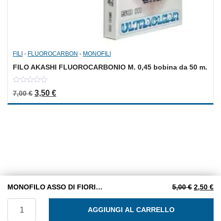
FILI
-
FLUOROCARBON
-
MONOFILI
FILO AKASHI FLUOROCARBONIO M. 0,45 bobina da 50 m.
0
Il prezzo originale era: 7,00 €.
Il prezzo attuale è: 3,50 €.
3,50
€
7,00
€
out
of
5
Il prezzo
Il
MONOFILO ASSO DI FIORI 100 m. 0,20 mm. BLACK
5,00
€
2,50
€
MONOFILO ASSO DI FIORI 100 m. 0,20 mm. BLACK quantit
AGGIUNGI AL CARRELLO