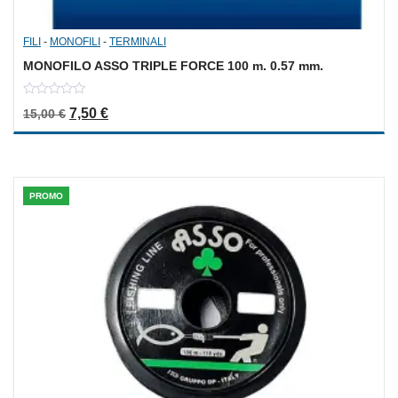
FILI
-
MONOFILI
-
TERMINALI
MONOFILO ASSO TRIPLE FORCE 100 m. 0.57 mm.
0
Il prezzo originale era: 15,00 €.
Il prezzo attuale è: 7,50 €.
7,50
€
15,00
€
out
of
5
PROMO