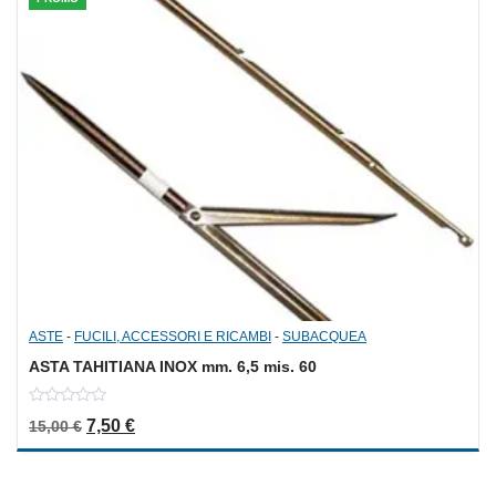
ASTE
-
FUCILI, ACCESSORI E RICAMBI
-
SUBACQUEA
ASTA TAHITIANA INOX mm. 6,5 mis. 60
0
Il prezzo originale era: 15,00 €.
Il prezzo attuale è: 7,50 €.
7,50
€
15,00
€
out
of
5