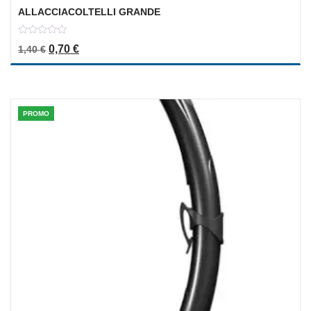
ALLACCIACOLTELLI GRANDE
0
Il prezzo originale era: 1,40 €.
Il prezzo attuale è: 0,70 €.
0,70
€
1,40
€
out
of
5
PROMO