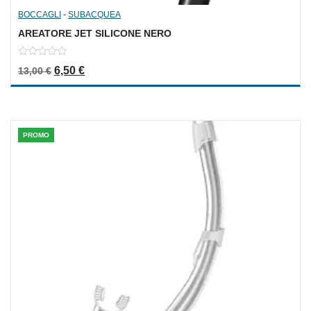
BOCCAGLI
-
SUBACQUEA
AREATORE JET SILICONE NERO
0
Il prezzo originale era: 13,00 €.
Il prezzo attuale è: 6,50 €.
6,50
€
13,00
€
out
of
5
PROMO