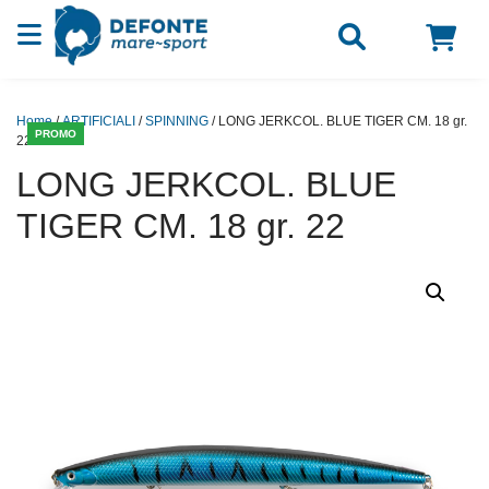
Vai al contenuto
Home
/
ARTIFICIALI
/
SPINNING
/ LONG JERKCOL. BLUE TIGER CM. 18 gr.
PROMO
22
LONG JERKCOL. BLUE
TIGER CM. 18 gr. 22