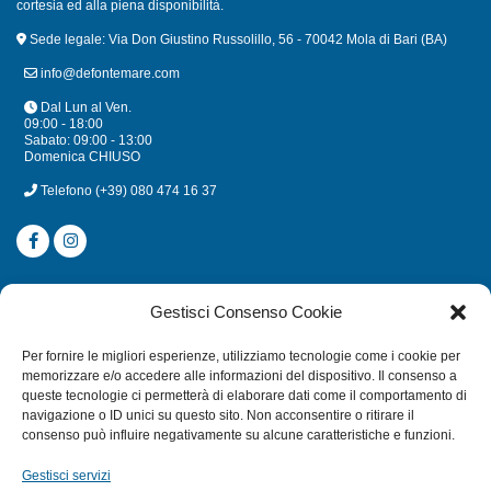
cortesia ed alla piena disponibilità.
Sede legale: Via Don Giustino Russolillo, 56 - 70042 Mola di Bari (BA)
info@defontemare.com
Dal Lun al Ven.
09:00 - 18:00
Sabato: 09:00 - 13:00
Domenica CHIUSO
Telefono
(+39) 080 474 16 37
CATEGORIE
Gestisci Consenso Cookie
SUBACQUEA
Per fornire le migliori esperienze, utilizziamo tecnologie come i cookie per
MULINELLI
memorizzare e/o accedere alle informazioni del dispositivo. Il consenso a
queste tecnologie ci permetterà di elaborare dati come il comportamento di
CANNE
navigazione o ID unici su questo sito. Non acconsentire o ritirare il
ACCESSORI NAUTICI
consenso può influire negativamente su alcune caratteristiche e funzioni.
ACCESSORI PESCA
Gestisci servizi