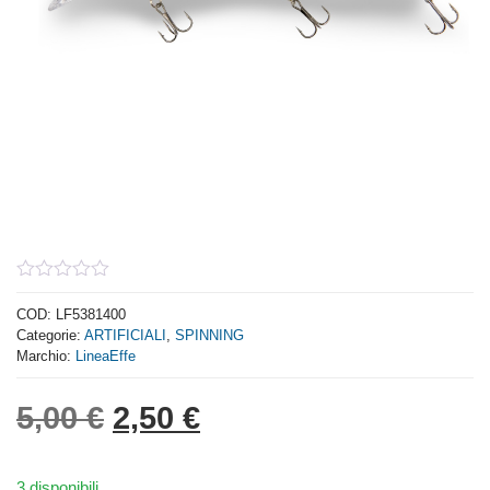
0
out
COD:
LF5381400
of
Categorie:
ARTIFICIALI
,
SPINNING
5
Marchio:
LineaEffe
Il prezzo originale era: 5,
Il prezzo attuale è: 
5,00
€
2,50
€
3 disponibili