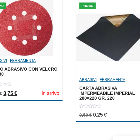
MO
PROMO
SIVI
-
FERRAMENTA
CO ABRASIVO CON VELCRO
80
ABRASIVI
-
FERRAMENTA
CARTA ABRASIVA
Il prezzo originale era: 1,50 €.
Il prezzo attuale è: 0,75 €.
IMPERMEABILE IMPERIAL
0,75
€
In arrivo
€
280×220 GR. 220
0
Il prezzo originale er
Il prezzo attua
0,25
€
0,50
€
out
of
5