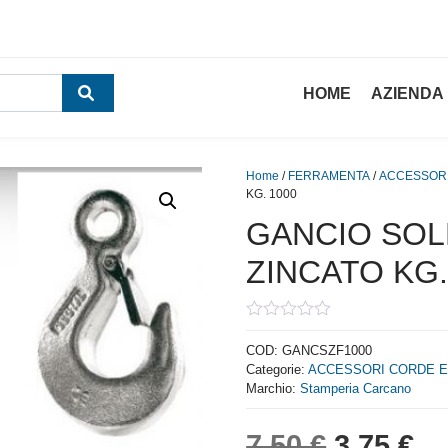
HOME
AZIENDA
Home
/
FERRAMENTA
/
ACCESSORI
KG. 1000
GANCIO SO
ZINCATO KG.
0
out
COD:
GANCSZF1000
of
Categorie:
ACCESSORI CORDE E
5
Marchio:
Stamperia Carcano
Il prezzo
Il
7,50
€
3,75
€