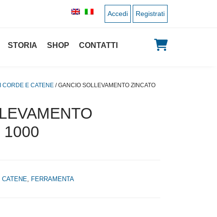
Accedi
Registrati
STORIA
SHOP
CONTATTI
 CORDE E CATENE
/ GANCIO SOLLEVAMENTO ZINCATO
LLEVAMENTO
 1000
 CATENE
,
FERRAMENTA
 originale era: 7,50 €.
 prezzo attuale è: 3,75 €.