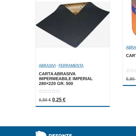
ABRA
CART
ABRASIVI
-
FERRAMENTA
CARTA ABRASIVA
0
IMPERMEABILE IMPERIAL
0,80
out
280×220 GR. 500
of
5
0
Il prezzo originale era: 0,50 €.
Il prezzo attuale è: 0,25 €.
0,25
€
0,50
€
out
of
5