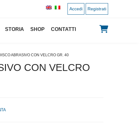
Accedi
Registrati
STORIA
SHOP
CONTATTI
DISCO ABRASIVO CON VELCRO GR. 40
SIVO CON VELCRO
NTA
 originale era: 1,50 €.
 prezzo attuale è: 0,75 €.