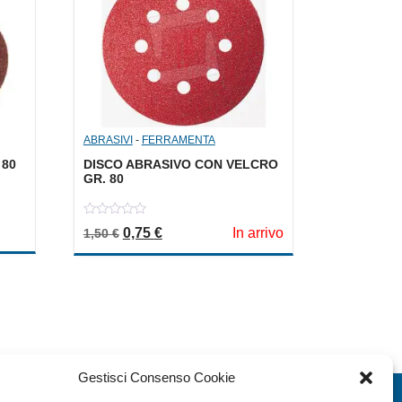
ABRASIVI
-
FERRAMENTA
 80
DISCO ABRASIVO CON VELCRO
GR. 80
0
a: 0,20 €.
le è: 0,10 €.
Il prezzo originale era: 1,50 €.
Il prezzo attuale è: 0,75 €.
0,75
€
In arrivo
1,50
€
out
of
5
Gestisci Consenso Cookie
EXTRA