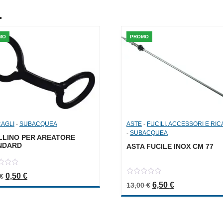
.
MO
PROMO
AGLI
-
SUBACQUEA
ASTE
-
FUCILI, ACCESSORI E RIC
-
SUBACQUEA
LLINO PER AREATORE
NDARD
ASTA FUCILE INOX CM 77
Il prezzo originale era: 1,00 €.
Il prezzo attuale è: 0,50 €.
0,50
€
€
0
Il prezzo originale 
Il prezzo attu
6,50
€
13,00
€
out
of
5