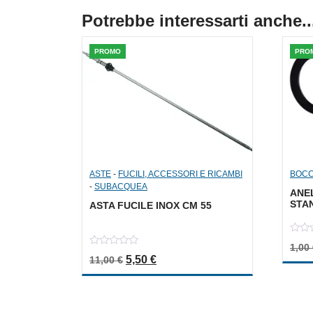
Potrebbe interessarti anche..
PROMO
PRO
ASTE
-
FUCILI, ACCESSORI E RICAMBI
BOCC
-
SUBACQUEA
ANE
STA
ASTA FUCILE INOX CM 55
0
1,00
out
0
Il prezzo originale era: 11,00 €.
Il prezzo attuale è: 5,50 €.
5,50
€
of
11,00
€
out
5
of
5