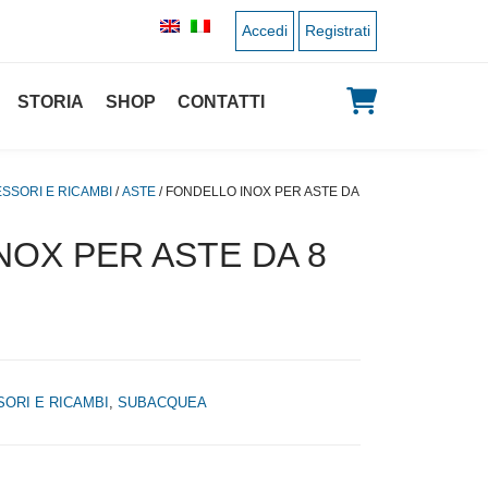
Accedi
Registrati
STORIA
SHOP
CONTATTI
ESSORI E RICAMBI
/
ASTE
/ FONDELLO INOX PER ASTE DA
NOX PER ASTE DA 8
SORI E RICAMBI
,
SUBACQUEA
 originale era: 3,00 €.
 prezzo attuale è: 1,50 €.