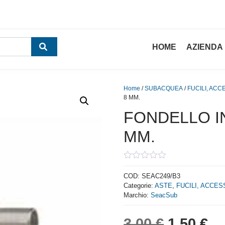
HOME
AZIENDA
Home
/
SUBACQUEA
/
FUCILI, ACC
8 MM.
FONDELLO I
MM.
0
out
COD:
SEAC249/B3
of
Categorie:
ASTE
,
FUCILI, ACCES
5
Marchio:
SeacSub
Il prezzo
Il
3,00
€
1,50
€