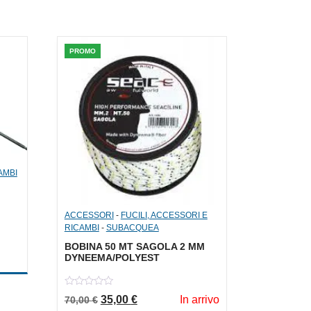
PROMO
AMBI
ACCESSORI
-
FUCILI, ACCESSORI E
RICAMBI
-
SUBACQUEA
BOBINA 50 MT SAGOLA 2 MM
era: 13,00 €.
ale è: 6,50 €.
DYNEEMA/POLYEST
0
Il prezzo originale era: 70,00 €.
Il prezzo attuale è: 35,00 €.
35,00
€
In arrivo
70,00
€
out