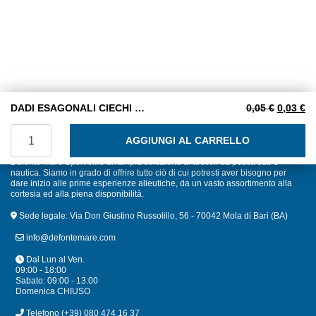
Il prezzo
Il
DADI ESAGONALI CIECHI MA3 INOX A2
0,05
€
0,03
€
DADI ESAGONALI CIECHI MA3 INOX A2 quantità
AGGIUNGI AL CARRELLO
Defonte Mare Sport offre un'ampia selezione di articoli da pesca sub e
nautica. Siamo in grado di offrire tutto ciò di cui potresti aver bisogno per
dare inizio alle prime esperienze alieutiche, da un vasto assortimento alla
cortesia ed alla piena disponibilità.
Sede legale: Via Don Giustino Russolillo, 56 - 70042 Mola di Bari (BA)
info@defontemare.com
Dal Lun al Ven.
09:00 - 18:00
Sabato: 09:00 - 13:00
Domenica CHIUSO
Telefono
(+39) 080 474 16 37