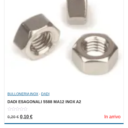
BULLONERIA INOX
-
DADI
DADI ESAGONALI 5588 MA12 INOX A2
0
Il prezzo originale era: 0,20 €.
Il prezzo attuale è: 0,10 €.
0,10
€
In arrivo
0,20
€
out
of
5