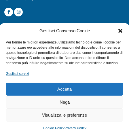
CATEGORIE
Gestisci Consenso Cookie
SUBACQUEA
Per fornire le migliori esperienze, utilizziamo tecnologie come i cookie per
MULINELLI
memorizzare e/o accedere alle informazioni del dispositivo. Il consenso a
queste tecnologie ci permetterà di elaborare dati come il comportamento di
CANNE
navigazione o ID unici su questo sito. Non acconsentire o ritirare il
ACCESSORI NAUTICI
consenso può influire negativamente su alcune caratteristiche e funzioni.
ACCESSORI PESCA
Gestisci servizi
EXTRA
Accetta
HOME
Nega
SHOP
Visualizza le preferenze
TERMINI E CONDIZIONI
PRIVACY POLICY
Cookie Policy
Privacy Policy