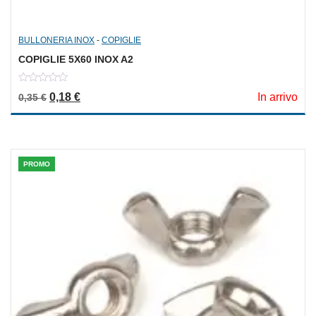
BULLONERIA INOX
-
COPIGLIE
COPIGLIE 5X60 INOX A2
0
Il prezzo originale era: 0,35 €.
Il prezzo attuale è: 0,18 €.
0,18
€
In arrivo
0,35
€
out
of
5
PROMO