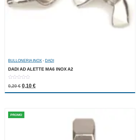
BULLONERIA INOX
-
DADI
DADI AD ALETTE MA6 INOX A2
0
Il prezzo originale era: 0,20 €.
Il prezzo attuale è: 0,10 €.
0,10
€
0,20
€
out
of
5
PROMO