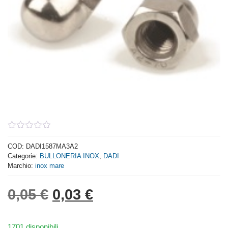
0
out
COD:
DADI1587MA3A2
of
Categorie:
BULLONERIA INOX
,
DADI
5
Marchio:
inox mare
Il prezzo originale era: 0,
Il prezzo attuale è: 
0,05
€
0,03
€
1701 disponibili