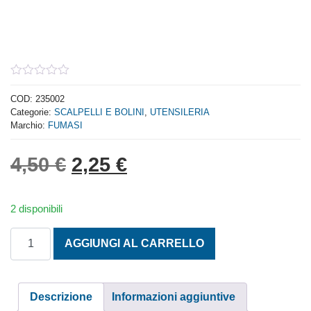
0
out
COD:
235002
of
Categorie:
SCALPELLI E BOLINI
,
UTENSILERIA
5
Marchio:
FUMASI
Il prezzo originale era: 4,
Il prezzo attuale è: 
4,50
€
2,25
€
2 disponibili
BULINO IN ACCIAIO CROMO VANADIO 8X120 quantità
AGGIUNGI AL CARRELLO
Descrizione
Informazioni aggiuntive