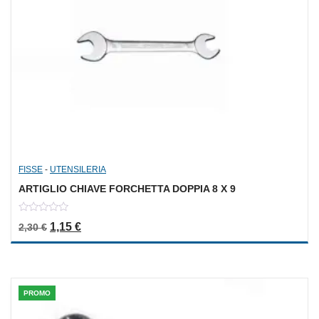
FISSE
-
UTENSILERIA
ARTIGLIO CHIAVE FORCHETTA DOPPIA 8 X 9
0
Il prezzo originale era: 2,30 €.
Il prezzo attuale è: 1,15 €.
1,15
€
2,30
€
out
of
5
PROMO