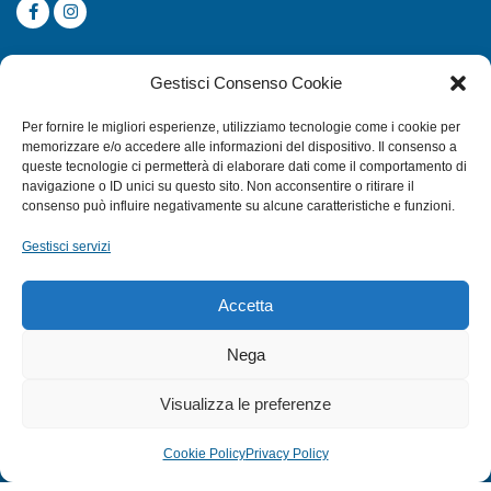
CATEGORIE
Gestisci Consenso Cookie
SUBACQUEA
Per fornire le migliori esperienze, utilizziamo tecnologie come i cookie per
MULINELLI
memorizzare e/o accedere alle informazioni del dispositivo. Il consenso a
queste tecnologie ci permetterà di elaborare dati come il comportamento di
CANNE
navigazione o ID unici su questo sito. Non acconsentire o ritirare il
ACCESSORI NAUTICI
consenso può influire negativamente su alcune caratteristiche e funzioni.
ACCESSORI PESCA
Gestisci servizi
EXTRA
Accetta
HOME
Nega
SHOP
Visualizza le preferenze
TERMINI E CONDIZIONI
PRIVACY POLICY
Cookie Policy
Privacy Policy
COOKIE POLICY (UE)