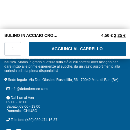
Il prezzo
Il
BULINO IN ACCIAIO CROMO VANADIO 8X120
4,50
€
2,25
€
BULINO IN ACCIAIO CROMO VANADIO 8X120 quantità
AGGIUNGI AL CARRELLO
Defonte Mare Sport offre un'ampia selezione di articoli da pesca sub e
nautica. Siamo in grado di offrire tutto ciò di cui potresti aver bisogno per
dare inizio alle prime esperienze alieutiche, da un vasto assortimento alla
cortesia ed alla piena disponibilità.
Sede legale: Via Don Giustino Russolillo, 56 - 70042 Mola di Bari (BA)
info@defontemare.com
Dal Lun al Ven.
09:00 - 18:00
Sabato: 09:00 - 13:00
Domenica CHIUSO
Telefono
(+39) 080 474 16 37