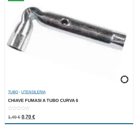
TUBO
-
UTENSILERIA
CHIAVE FUMASI A TUBO CURVA 6
0
Il prezzo originale era: 1,40 €.
Il prezzo attuale è: 0,70 €.
0,70
€
1,40
€
out
of
5