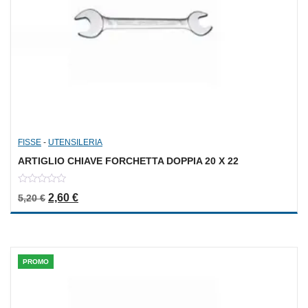
FISSE
-
UTENSILERIA
ARTIGLIO CHIAVE FORCHETTA DOPPIA 20 X 22
0
Il prezzo originale era: 5,20 €.
Il prezzo attuale è: 2,60 €.
2,60
€
5,20
€
out
of
5
PROMO