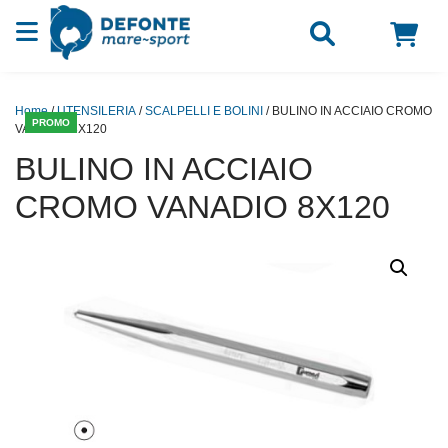
Vai al contenuto
Home
/
UTENSILERIA
/
SCALPELLI E BOLINI
/ BULINO IN ACCIAIO CROMO
PROMO
VANADIO 8X120
BULINO IN ACCIAIO
CROMO VANADIO 8X120