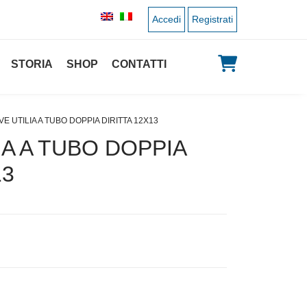
Accedi
Registrati
STORIA
SHOP
CONTATTI
VE UTILIA A TUBO DOPPIA DIRITTA 12X13
IA A TUBO DOPPIA
13
 originale era: 2,00 €.
 prezzo attuale è: 1,00 €.