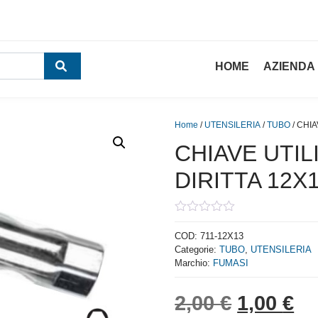
HOME
AZIENDA
Home
/
UTENSILERIA
/
TUBO
/ CHIA
CHIAVE UTIL
DIRITTA 12X
0
out
COD:
711-12X13
of
Categorie:
TUBO
,
UTENSILERIA
5
Marchio:
FUMASI
Il prezzo
Il
2,00
€
1,00
€