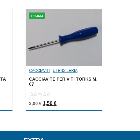
PROMO
CACCIAVITI
-
UTENSILERIA
TTA
CACCIAVITE PER VITI TORKS M.
07
0
a: 5,20 €.
le è: 2,60 €.
Il prezzo originale era: 3,00 €.
Il prezzo attuale è: 1,50 €.
1,50
€
3,00
€
out
of
5