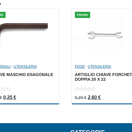
.
MO
PROMO
ONALI
-
UTENSILERIA
FISSE
-
UTENSILERIA
AVE MASCHIO ESAGONALE
ARTIGLIO CHIAVE FORCHE
DOPPIA 20 X 22
0
Il prezzo originale era: 0,50 €.
Il prezzo attuale è: 0,25 €.
Il prezzo originale er
Il prezzo attua
0,25
€
2,60
€
€
5,20
€
out
of
5