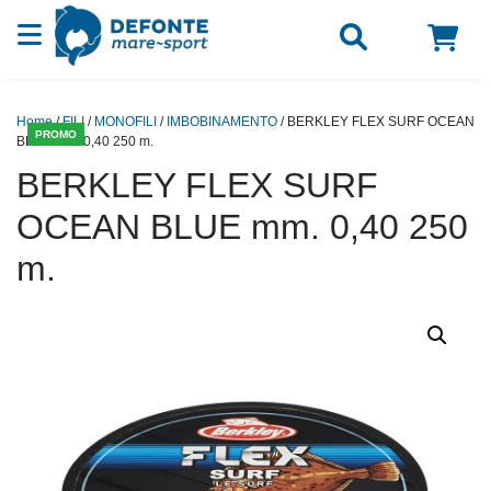
Vai al contenuto
Home
/
FILI
/
MONOFILI
/
IMBOBINAMENTO
/ BERKLEY FLEX SURF OCEAN
PROMO
BLUE mm. 0,40 250 m.
BERKLEY FLEX SURF
OCEAN BLUE mm. 0,40 250
m.