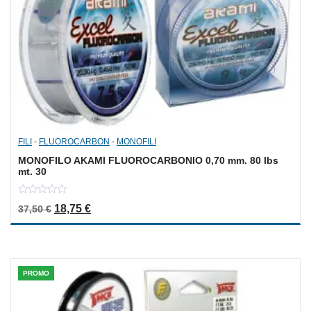
FILI
-
FLUOROCARBON
-
MONOFILI
MONOFILO AKAMI FLUOROCARBONIO 0,70 mm. 80 lbs
mt. 30
0
Il prezzo originale era: 37,50 €.
Il prezzo attuale è: 18,75 €.
18,75
€
37,50
€
out
of
5
PROMO