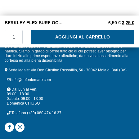
Il prezzo
Il
BERKLEY FLEX SURF OCEAN BLUE mm. 0,40 250 m.
6,50
€
3,25
€
BERKLEY FLEX SURF OCEAN BLUE mm. 0,40 250 m. quan
AGGIUNGI AL CARRELLO
Defonte Mare Sport offre un'ampia selezione di articoli da pesca sub e
nautica. Siamo in grado di offrire tutto ciò di cui potresti aver bisogno per
dare inizio alle prime esperienze alieutiche, da un vasto assortimento alla
cortesia ed alla piena disponibilità.
Sede legale: Via Don Giustino Russolillo, 56 - 70042 Mola di Bari (BA)
info@defontemare.com
Dal Lun al Ven.
09:00 - 18:00
Sabato: 09:00 - 13:00
Domenica CHIUSO
Telefono
(+39) 080 474 16 37