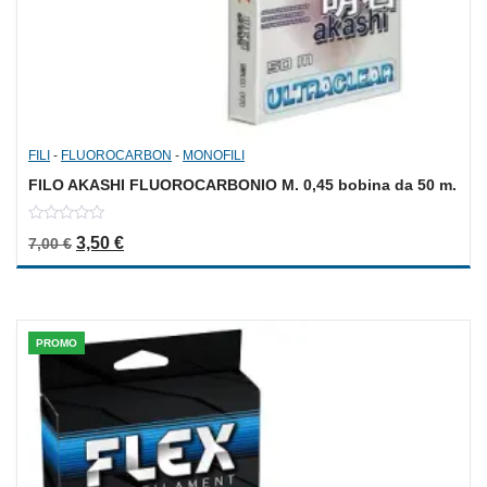
FILI
-
FLUOROCARBON
-
MONOFILI
FILO AKASHI FLUOROCARBONIO M. 0,45 bobina da 50 m.
0
Il prezzo originale era: 7,00 €.
Il prezzo attuale è: 3,50 €.
3,50
€
7,00
€
out
of
5
PROMO