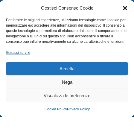
CATEGORIE
Gestisci Consenso Cookie
SUBACQUEA
Per fornire le migliori esperienze, utilizziamo tecnologie come i cookie per
MULINELLI
memorizzare e/o accedere alle informazioni del dispositivo. Il consenso a
queste tecnologie ci permetterà di elaborare dati come il comportamento di
CANNE
navigazione o ID unici su questo sito. Non acconsentire o ritirare il
ACCESSORI NAUTICI
consenso può influire negativamente su alcune caratteristiche e funzioni.
ACCESSORI PESCA
Gestisci servizi
EXTRA
Accetta
HOME
Nega
SHOP
Visualizza le preferenze
TERMINI E CONDIZIONI
PRIVACY POLICY
Cookie Policy
Privacy Policy
COOKIE POLICY (UE)
MODULO RESO