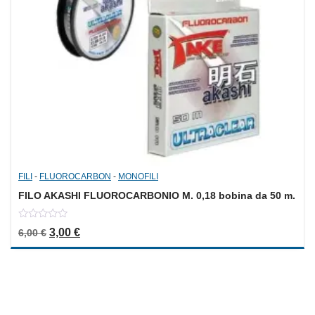
FILI
-
FLUOROCARBON
-
MONOFILI
FILO AKASHI FLUOROCARBONIO M. 0,18 bobina da 50 m.
0
Il prezzo originale era: 6,00 €.
Il prezzo attuale è: 3,00 €.
3,00
€
6,00
€
out
of
5