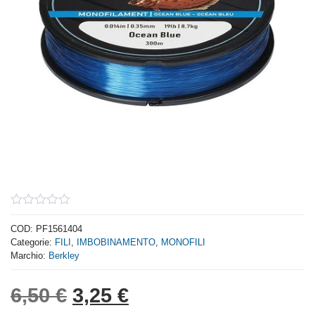
0
out
COD:
PF1561404
of
Categorie:
FILI
,
IMBOBINAMENTO
,
MONOFILI
5
Marchio:
Berkley
Il prezzo originale era: 6,
Il prezzo attuale è: 
6,50
€
3,25
€