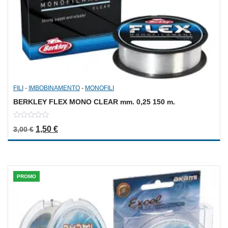
FILI
-
IMBOBINAMENTO
-
MONOFILI
BERKLEY FLEX MONO CLEAR mm. 0,25 150 m.
0
Il prezzo originale era: 3,00 €.
Il prezzo attuale è: 1,50 €.
1,50
€
3,00
€
out
of
5
PROMO