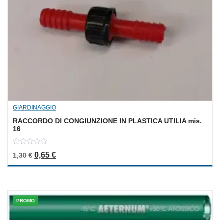
GIARDINAGGIO
RACCORDO DI CONGIUNZIONE IN PLASTICA UTILIA mis.
16
0
Il prezzo originale era: 1,30 €.
Il prezzo attuale è: 0,65 €.
0,65
€
1,30
€
out
of
5
PROMO