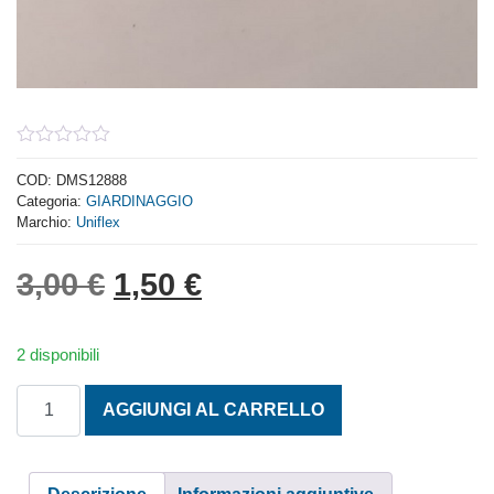
0
out
COD:
DMS12888
of
Categoria:
GIARDINAGGIO
5
Marchio:
Uniflex
Il prezzo originale era: 3,
Il prezzo attuale è: 
3,00
€
1,50
€
2 disponibili
ATTACCO RAPIDO PER RUBINETTI LISCI quantità
AGGIUNGI AL CARRELLO