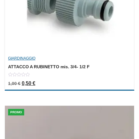
GIARDINAGGIO
ATTACCO A RUBINETTO mis. 3/4- 1/2 F
0
Il prezzo originale era: 1,00 €.
Il prezzo attuale è: 0,50 €.
0,50
€
1,00
€
out
of
5
PROMO