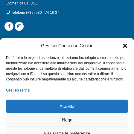
Domenica CHIUSO
Telefono
(+39) 080 474 16 37
CATEGORIE
Gestisci Consenso Cookie
SUBACQUEA
Per fornire le migliori esperienze, utilizziamo tecnologie come i cookie per
MULINELLI
memorizzare e/o accedere alle informazioni del dispositivo. Il consenso a
queste tecnologie ci permetterà di elaborare dati come il comportamento di
CANNE
navigazione o ID unici su questo sito. Non acconsentire o ritirare il
ACCESSORI NAUTICI
consenso può influire negativamente su alcune caratteristiche e funzioni.
ACCESSORI PESCA
Gestisci servizi
EXTRA
Accetta
HOME
Nega
SHOP
Visualizza le preferenze