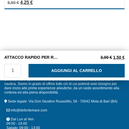
Il prezzo originale era: 8,50 €.
Il prezzo attuale è: 4,25 €.
4,25
€
8,50
€
out
of
5
Il prezzo
Il
ATTACCO RAPIDO PER RUBINETTI LISCI
3,00
€
1,50
€
ATTACCO RAPIDO PER RUBINETTI LISCI quantità
AGGIUNGI AL CARRELLO
Defonte Mare Sport offre un'ampia selezione di articoli da pesca sub e
nautica. Siamo in grado di offrire tutto ciò di cui potresti aver bisogno per
dare inizio alle prime esperienze alieutiche, da un vasto assortimento alla
cortesia ed alla piena disponibilità.
Sede legale: Via Don Giustino Russolillo, 56 - 70042 Mola di Bari (BA)
info@defontemare.com
Dal Lun al Ven.
09:00 - 18:00
Sabato: 09:00 - 13:00