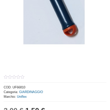
0
out
COD:
UF66810
of
Categoria:
GIARDINAGGIO
5
Marchio:
Uniflex