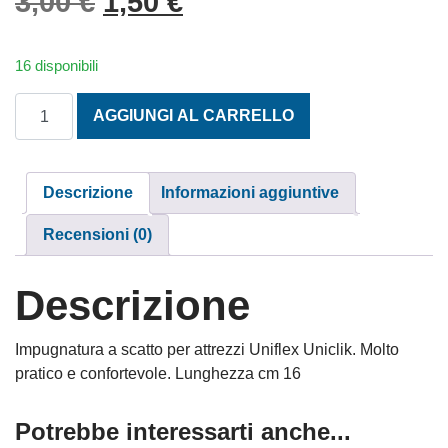
Il prezzo originale era: 3,
Il prezzo attuale è: 
3,00
€
1,50
€
16 disponibili
MANICO UNIFLEX PER ATTREZZI UNICLICK quantità
AGGIUNGI AL CARRELLO
Descrizione
Informazioni aggiuntive
Recensioni (0)
Descrizione
Impugnatura a scatto per attrezzi Uniflex Uniclik. Molto
pratico e confortevole. Lunghezza cm 16
Potrebbe interessarti anche...