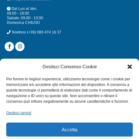
Dal Lun al Ven.
09:00 - 18:00
Sabato: 09:00 - 13:00
Domenica CHIUSO
Telefono
(+39) 080 474 16 37
CATEGORIE
Gestisci Consenso Cookie
SUBACQUEA
Per fornire le migliori esperienze, utilizziamo tecnologie come i cookie per
MULINELLI
memorizzare e/o accedere alle informazioni del dispositivo. Il consenso a
queste tecnologie ci permetterà di elaborare dati come il comportamento di
CANNE
navigazione o ID unici su questo sito. Non acconsentire o ritirare il
ACCESSORI NAUTICI
consenso può influire negativamente su alcune caratteristiche e funzioni.
ACCESSORI PESCA
Gestisci servizi
EXTRA
Accetta