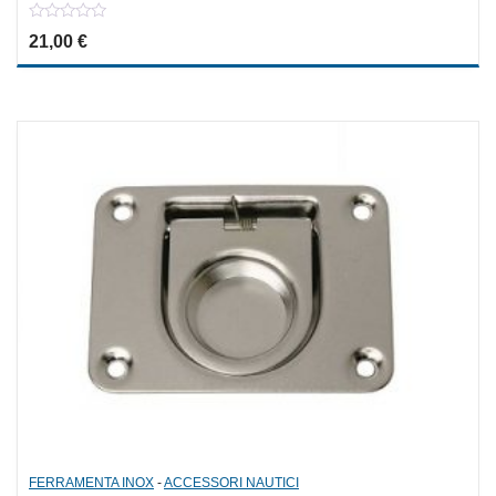
0
21,00
€
out
of
5
FERRAMENTA INOX
-
ACCESSORI NAUTICI