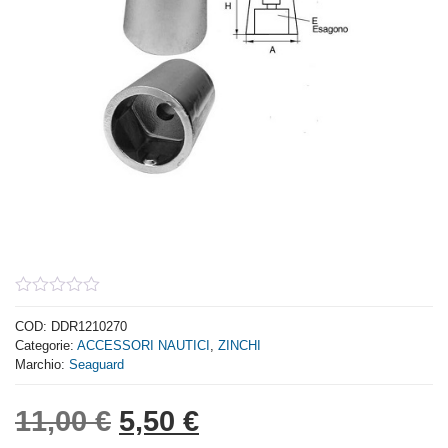
0
out
COD:
DDR1210270
of
Categorie:
ACCESSORI NAUTICI
,
ZINCHI
5
Marchio:
Seaguard
Il prezzo originale era: 1
Il prezzo attuale è:
11,00
€
5,50
€