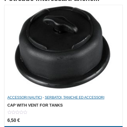
ACCESSORI NAUTICI
-
SERBATOI, TANICHE ED ACCESSORI
CAP WITH VENT FOR TANKS
0
6,50
€
out
of