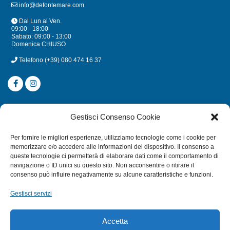
info@defontemare.com
Dal Lun al Ven.
09:00 - 18:00
Sabato: 09:00 - 13:00
Domenica CHIUSO
Telefono
(+39) 080 474 16 37
CATEGORIE
Gestisci Consenso Cookie
SUBACQUEA
Per fornire le migliori esperienze, utilizziamo tecnologie come i cookie per
MULINELLI
memorizzare e/o accedere alle informazioni del dispositivo. Il consenso a
queste tecnologie ci permetterà di elaborare dati come il comportamento di
CANNE
navigazione o ID unici su questo sito. Non acconsentire o ritirare il
ACCESSORI NAUTICI
consenso può influire negativamente su alcune caratteristiche e funzioni.
ACCESSORI PESCA
Gestisci servizi
EXTRA
Accetta