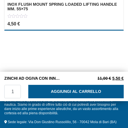
INOX FLUSH MOUNT SPRING LOADED LIFTING HANDLE
MM. 55×75
0
4,50
€
out
of
5
Il prezz
Il
ZINCHI AD OGIVA CON INNESTO CONICO ESAGONALE PER ASSI PORTAELICA mm. 30
11,00
€
5,50
€
ZINCHI AD OGIVA CON INNESTO CONICO ESAGONALE PER
AGGIUNGI AL CARRELLO
Defonte Mare Sport offre un'ampia selezione di articoli da pesca sub e
nautica. Siamo in grado di offrire tutto ciò di cui potresti aver bisogno per
dare inizio alle prime esperienze alieutiche, da un vasto assortimento alla
cortesia ed alla piena disponibilità.
Sede legale: Via Don Giustino Russolillo, 56 - 70042 Mola di Bari (BA)