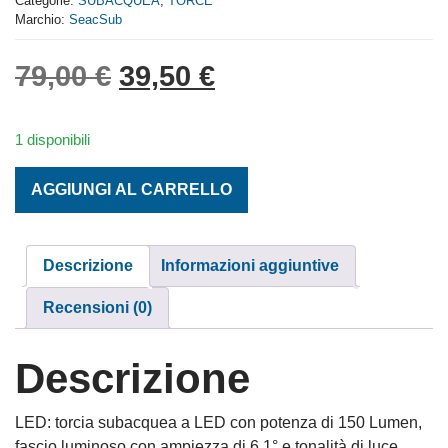
Categorie:
SUBACQUEA
,
TORCE
5
Marchio:
SeacSub
Il prezzo originale era: 
Il prezzo attuale 
79,00
€
39,50
€
1 disponibili
TORCIA R1 NERA quantità
AGGIUNGI AL CARRELLO
Descrizione
Informazioni aggiuntive
Recensioni (0)
Descrizione
LED: torcia subacquea a LED con potenza di 150 Lumen,
fascio luminoso con ampiezza di 6,1° e tonalità di luce