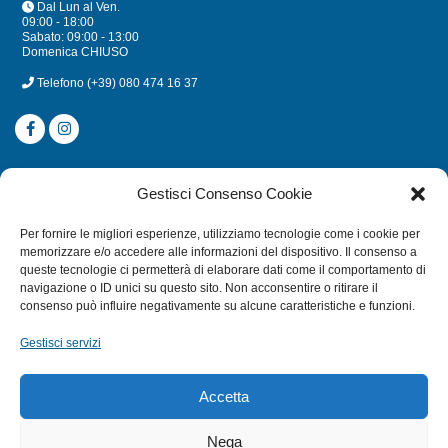
Dal Lun al Ven.
09:00 - 18:00
Sabato: 09:00 - 13:00
Domenica CHIUSO
Telefono
(+39) 080 474 16 37
CATEGORIE
Gestisci Consenso Cookie
SUBACQUEA
Per fornire le migliori esperienze, utilizziamo tecnologie come i cookie per
MULINELLI
memorizzare e/o accedere alle informazioni del dispositivo. Il consenso a
queste tecnologie ci permetterà di elaborare dati come il comportamento di
CANNE
navigazione o ID unici su questo sito. Non acconsentire o ritirare il
ACCESSORI NAUTICI
consenso può influire negativamente su alcune caratteristiche e funzioni.
ACCESSORI PESCA
Gestisci servizi
EXTRA
Accetta
HOME
Nega