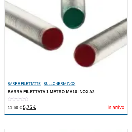
BARRE FILETTATTE
-
BULLONERIA INOX
BARRA FILETTATA 1 METRO MA16 INOX A2
0
Il prezzo originale era: 11,50 €.
Il prezzo attuale è: 5,75 €.
5,75
€
In arrivo
11,50
€
out
of
5