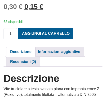
Il prezzo originale era: 0,
Il prezzo attuale è: 
0,30
€
0,15
€
63 disponibili
TESTA SVASATA PIANA PZD TAGLIO CROCE 5X100 INOX A
AGGIUNGI AL CARRELLO
Descrizione
Informazioni aggiuntive
Recensioni (0)
Descrizione
Vite truciolare a testa svasata piana con impronta croce Z
(Pozidrive), totalmente filettata – alternativa a DIN 7505