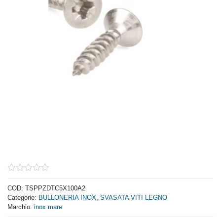
0
out
COD:
TSPPZDTC5X100A2
of
Categorie:
BULLONERIA INOX
,
SVASATA VITI LEGNO
5
Marchio:
inox mare