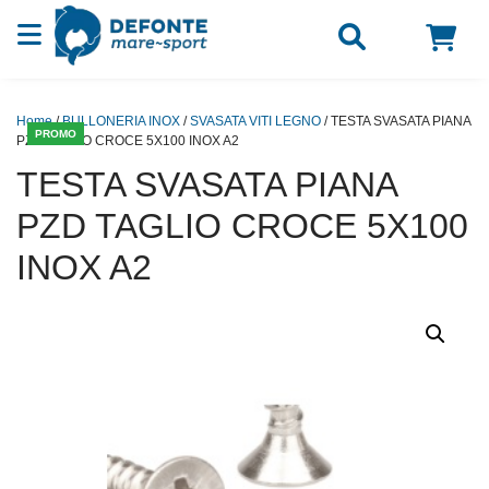
Vai al contenuto
Home
/
BULLONERIA INOX
/
SVASATA VITI LEGNO
/ TESTA SVASATA PIANA
PROMO
PZD TAGLIO CROCE 5X100 INOX A2
TESTA SVASATA PIANA
PZD TAGLIO CROCE 5X100
INOX A2