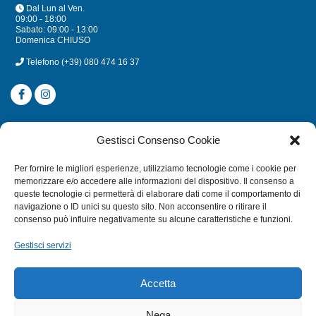
Dal Lun al Ven.
09:00 - 18:00
Sabato: 09:00 - 13:00
Domenica CHIUSO
Telefono
(+39) 080 474 16 37
CATEGORIE
Gestisci Consenso Cookie
SUBACQUEA
Per fornire le migliori esperienze, utilizziamo tecnologie come i cookie per
MULINELLI
memorizzare e/o accedere alle informazioni del dispositivo. Il consenso a
queste tecnologie ci permetterà di elaborare dati come il comportamento di
CANNE
navigazione o ID unici su questo sito. Non acconsentire o ritirare il
ACCESSORI NAUTICI
consenso può influire negativamente su alcune caratteristiche e funzioni.
ACCESSORI PESCA
Gestisci servizi
EXTRA
Accetta
HOME
Nega