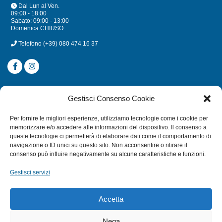
Dal Lun al Ven.
09:00 - 18:00
Sabato: 09:00 - 13:00
Domenica CHIUSO
Telefono
(+39) 080 474 16 37
CATEGORIE
Gestisci Consenso Cookie
SUBACQUEA
Per fornire le migliori esperienze, utilizziamo tecnologie come i cookie per
MULINELLI
memorizzare e/o accedere alle informazioni del dispositivo. Il consenso a
queste tecnologie ci permetterà di elaborare dati come il comportamento di
CANNE
navigazione o ID unici su questo sito. Non acconsentire o ritirare il
ACCESSORI NAUTICI
consenso può influire negativamente su alcune caratteristiche e funzioni.
ACCESSORI PESCA
Gestisci servizi
EXTRA
Accetta
HOME
Nega