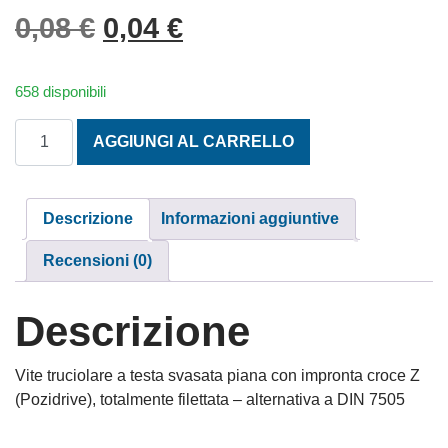
Il prezzo originale era: 0,
Il prezzo attuale è: 
0,08
€
0,04
€
658 disponibili
TESTA SVASATA PIANA PZD TAGLIO CROCE 4X40 INOX A2
AGGIUNGI AL CARRELLO
Descrizione
Informazioni aggiuntive
Recensioni (0)
Descrizione
Vite truciolare a testa svasata piana con impronta croce Z
(Pozidrive), totalmente filettata – alternativa a DIN 7505