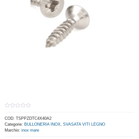
0
out
COD:
TSPPZDTC4X40A2
of
Categorie:
BULLONERIA INOX
,
SVASATA VITI LEGNO
5
Marchio:
inox mare