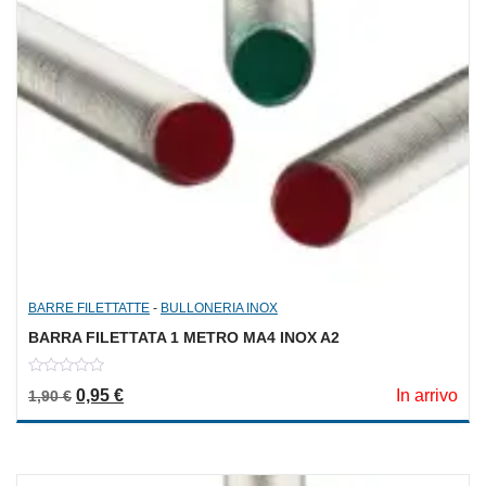
BARRE FILETTATTE
-
BULLONERIA INOX
BARRA FILETTATA 1 METRO MA4 INOX A2
0
Il prezzo originale era: 1,90 €.
Il prezzo attuale è: 0,95 €.
0,95
€
In arrivo
1,90
€
out
of
5