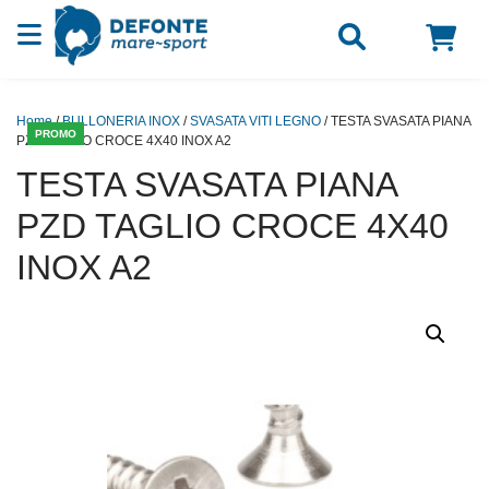
Vai al contenuto
Home
/
BULLONERIA INOX
/
SVASATA VITI LEGNO
/ TESTA SVASATA PIANA
PROMO
PZD TAGLIO CROCE 4X40 INOX A2
TESTA SVASATA PIANA
PZD TAGLIO CROCE 4X40
INOX A2