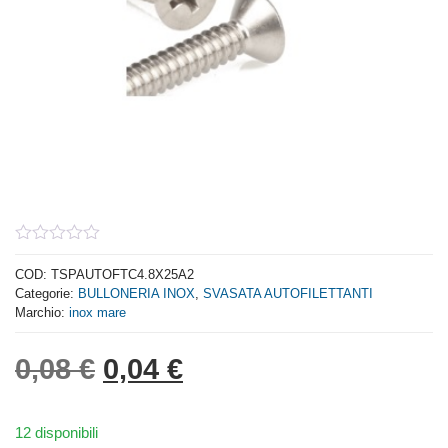
0
out
COD:
TSPAUTOFTC4.8X25A2
of
Categorie:
BULLONERIA INOX
,
SVASATA AUTOFILETTANTI
5
Marchio:
inox mare
Il prezzo originale era: 0,
Il prezzo attuale è: 
0,08
€
0,04
€
12 disponibili