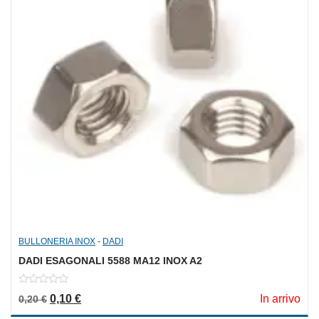
BULLONERIA INOX
-
DADI
DADI ESAGONALI 5588 MA12 INOX A2
0
Il prezzo originale era: 0,20 €.
Il prezzo attuale è: 0,10 €.
0,10
€
In arrivo
0,20
€
out
of