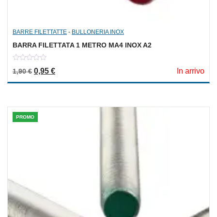
BARRE FILETTATTE
-
BULLONERIA INOX
BARRA FILETTATA 1 METRO MA4 INOX A2
0
Il prezzo originale era: 1,90 €.
Il prezzo attuale è: 0,95 €.
0,95
€
In arrivo
1,90
€
out
of
5
PROMO