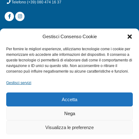
Telefono
(+39) 080 474 16 37
CATEGORIE
Gestisci Consenso Cookie
SUBACQUEA
Per fornire le migliori esperienze, utilizziamo tecnologie come i cookie per
MULINELLI
memorizzare e/o accedere alle informazioni del dispositivo. Il consenso a
queste tecnologie ci permetterà di elaborare dati come il comportamento di
CANNE
navigazione o ID unici su questo sito. Non acconsentire o ritirare il
ACCESSORI NAUTICI
consenso può influire negativamente su alcune caratteristiche e funzioni.
ACCESSORI PESCA
Gestisci servizi
EXTRA
Accetta
HOME
Nega
SHOP
Visualizza le preferenze
TERMINI E CONDIZIONI