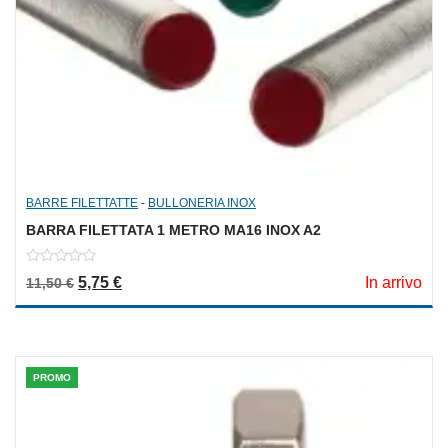
BARRE FILETTATTE
-
BULLONERIA INOX
BARRA FILETTATA 1 METRO MA16 INOX A2
0
Il prezzo originale era: 11,50 €.
Il prezzo attuale è: 5,75 €.
5,75
€
In arrivo
11,50
€
out
of
5
PROMO