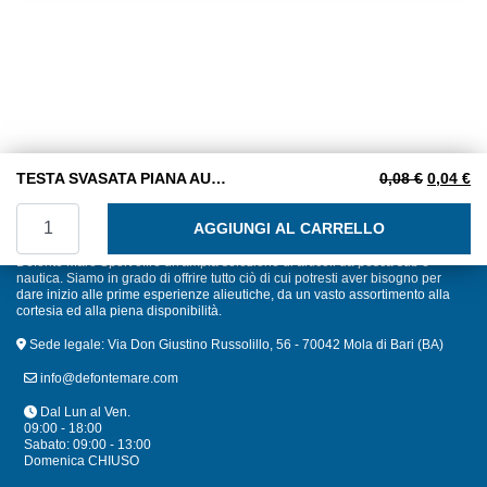
5
Il prezzo
Il
TESTA SVASATA PIANA AUTOFILETTANTI TAGLIO CROCE 4,8X25 INOX A2
0,08
€
0,04
€
TESTA SVASATA PIANA AUTOFILETTANTI TAGLIO CROCE 4
AGGIUNGI AL CARRELLO
Defonte Mare Sport offre un'ampia selezione di articoli da pesca sub e
nautica. Siamo in grado di offrire tutto ciò di cui potresti aver bisogno per
dare inizio alle prime esperienze alieutiche, da un vasto assortimento alla
cortesia ed alla piena disponibilità.
Sede legale: Via Don Giustino Russolillo, 56 - 70042 Mola di Bari (BA)
info@defontemare.com
Dal Lun al Ven.
09:00 - 18:00
Sabato: 09:00 - 13:00
Domenica CHIUSO