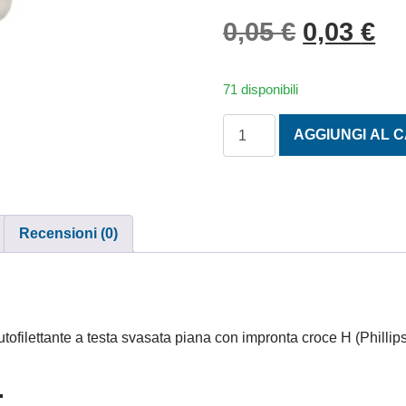
Il prezzo
Il
0,05
€
0,03
€
71 disponibili
TESTA SVASATA PIANA AUT
AGGIUNGI AL 
Recensioni (0)
ilettante a testa svasata piana con impronta croce H (Phillips
.