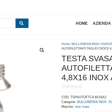
HOME
AZIENDA
Home
/
BULLONERIA INOX
/
SVASAT
AUTOFILETTANTI TAGLIO CROCE 4,
TESTA SVASA
AUTOFILETT
4,8X16 INOX 
0
out
COD:
TSPAUTOFTC4.8X16A2
of
Categorie:
BULLONERIA INOX
,
S
5
Marchio:
inox mare