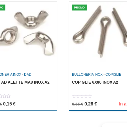
MO
PROMO
ONERIA INOX
-
DADI
BULLONERIA INOX
-
COPIGLIE
 AD ALETTE MA8 INOX A2
COPIGLIE 6X60 INOX A2
0
Il prezzo originale era: 0,30 €.
Il prezzo attuale è: 0,15 €.
Il prezzo originale er
Il prezzo attua
0,15
€
0,28
€
In a
€
0,55
€
out
of
5