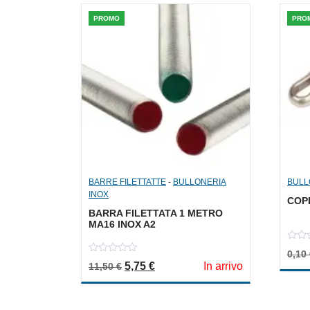
PROMO
PRO
BARRE FILETTATTE
-
BULLONERIA
BULL
INOX
COPI
BARRA FILETTATA 1 METRO
MA16 INOX A2
0
0,10
out
0
Il prezzo originale era: 11,50 €.
Il prezzo attuale è: 5,75 €.
5,75
€
In arrivo
of
11,50
€
out
5
of
5