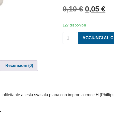
Il prezzo
Il
0,10
€
0,05
€
127 disponibili
TESTA SVASATA PIANA AUT
AGGIUNGI AL 
Recensioni (0)
ilettante a testa svasata piana con impronta croce H (Phillips
.