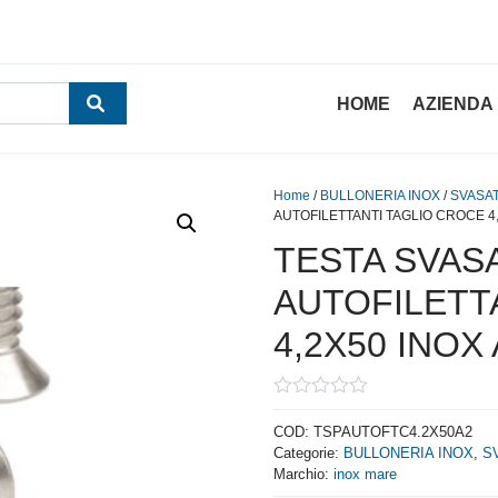
HOME
AZIENDA
Home
/
BULLONERIA INOX
/
SVASAT
AUTOFILETTANTI TAGLIO CROCE 4,
TESTA SVASA
AUTOFILETT
4,2X50 INOX 
0
out
COD:
TSPAUTOFTC4.2X50A2
of
Categorie:
BULLONERIA INOX
,
S
5
Marchio:
inox mare