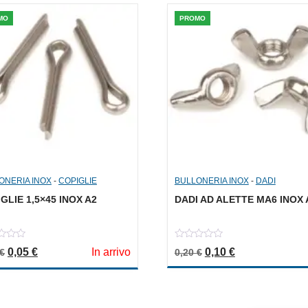
MO
PROMO
ONERIA INOX
-
COPIGLIE
BULLONERIA INOX
-
DADI
GLIE 1,5×45 INOX A2
DADI AD ALETTE MA6 INOX 
0
Il prezzo originale era: 0,10 €.
Il prezzo attuale è: 0,05 €.
Il prezzo originale er
Il prezzo attua
0,05
€
In arrivo
0,10
€
€
0,20
€
out
of
5