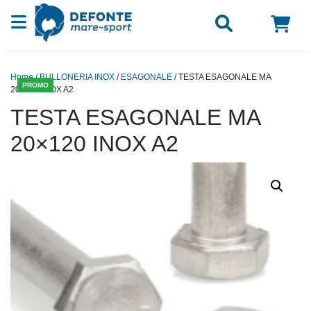
Vai al contenuto
Home
/
BULLONERIA INOX
/
ESAGONALE
/ TESTA ESAGONALE MA
PROMO
20×120 INOX A2
TESTA ESAGONALE MA
20×120 INOX A2