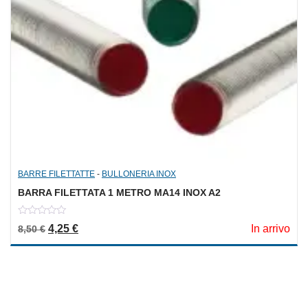
BARRE FILETTATTE
-
BULLONERIA INOX
BARRA FILETTATA 1 METRO MA14 INOX A2
0
Il prezzo originale era: 8,50 €.
Il prezzo attuale è: 4,25 €.
4,25
€
In arrivo
8,50
€
out
of
5