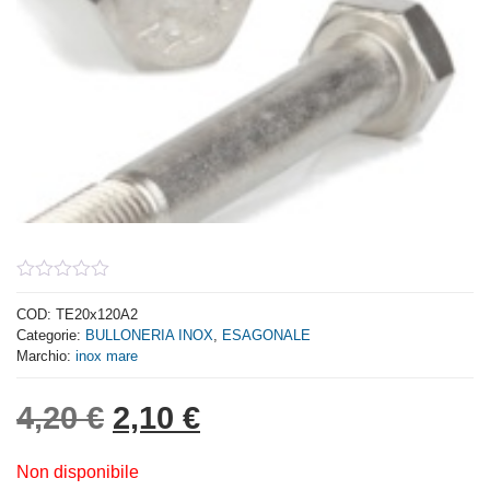
0
out
COD:
TE20x120A2
of
Categorie:
BULLONERIA INOX
,
ESAGONALE
5
Marchio:
inox mare
Il prezzo originale era: 4,
Il prezzo attuale è: 
4,20
€
2,10
€
Non disponibile