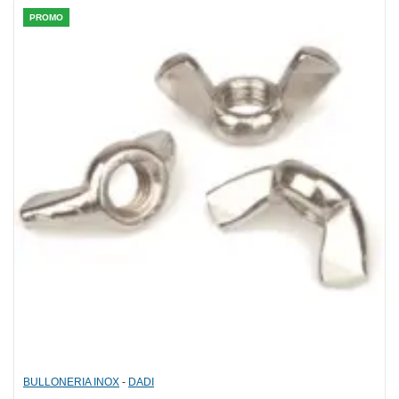
PROMO
BULLONERIA INOX
-
DADI