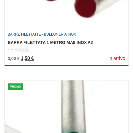
BARRE FILETTATTE
-
BULLONERIA INOX
BARRA FILETTATA 1 METRO MA8 INOX A2
0
Il prezzo originale era: 3,00 €.
Il prezzo attuale è: 1,50 €.
1,50
€
In arrivo
3,00
€
out
of
5
PROMO