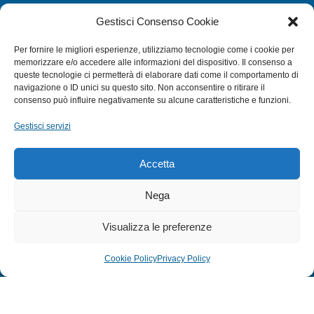
CATEGORIE
Gestisci Consenso Cookie
SUBACQUEA
Per fornire le migliori esperienze, utilizziamo tecnologie come i cookie per
MULINELLI
memorizzare e/o accedere alle informazioni del dispositivo. Il consenso a
queste tecnologie ci permetterà di elaborare dati come il comportamento di
CANNE
navigazione o ID unici su questo sito. Non acconsentire o ritirare il
ACCESSORI NAUTICI
consenso può influire negativamente su alcune caratteristiche e funzioni.
ACCESSORI PESCA
Gestisci servizi
EXTRA
Accetta
HOME
Nega
SHOP
Visualizza le preferenze
TERMINI E CONDIZIONI
PRIVACY POLICY
Cookie Policy
Privacy Policy
COOKIE POLICY (UE)
MODULO RESO