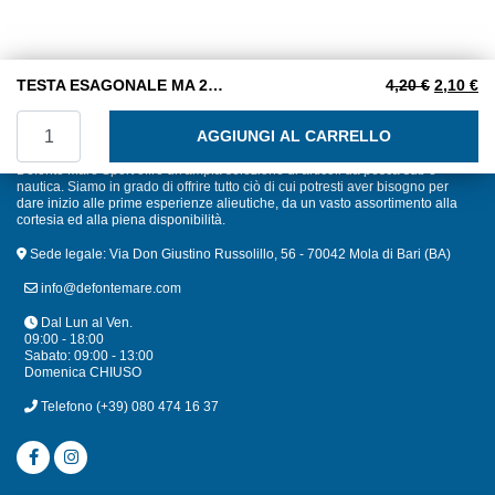
Il prezzo
Il
TESTA ESAGONALE MA 20×120 INOX A2
4,20
€
2,10
€
TESTA ESAGONALE MA 20x120 INOX A2 quantità
AGGIUNGI AL CARRELLO
Defonte Mare Sport offre un'ampia selezione di articoli da pesca sub e
nautica. Siamo in grado di offrire tutto ciò di cui potresti aver bisogno per
dare inizio alle prime esperienze alieutiche, da un vasto assortimento alla
cortesia ed alla piena disponibilità.
Sede legale: Via Don Giustino Russolillo, 56 - 70042 Mola di Bari (BA)
info@defontemare.com
Dal Lun al Ven.
09:00 - 18:00
Sabato: 09:00 - 13:00
Domenica CHIUSO
Telefono
(+39) 080 474 16 37