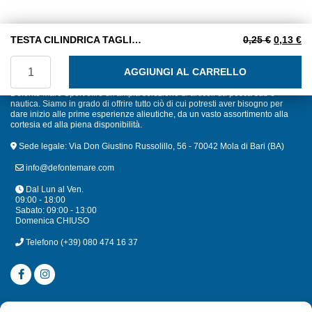
Il prezzo
Il
TESTA CILINDRICA TAGLIO CROCE MA 6X50 INOX A2
0,25
€
0,13
€
TESTA CILINDRICA TAGLIO CROCE MA 6X50 INOX A2 quan
AGGIUNGI AL CARRELLO
Defonte Mare Sport offre un'ampia selezione di articoli da pesca sub e
nautica. Siamo in grado di offrire tutto ciò di cui potresti aver bisogno per
dare inizio alle prime esperienze alieutiche, da un vasto assortimento alla
cortesia ed alla piena disponibilità.
Sede legale: Via Don Giustino Russolillo, 56 - 70042 Mola di Bari (BA)
info@defontemare.com
Dal Lun al Ven.
09:00 - 18:00
Sabato: 09:00 - 13:00
Domenica CHIUSO
Telefono
(+39) 080 474 16 37
CATEGORIE