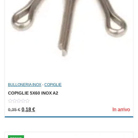
BULLONERIA INOX
-
COPIGLIE
COPIGLIE 5X60 INOX A2
0
Il prezzo originale era: 0,35 €.
Il prezzo attuale è: 0,18 €.
0,18
€
In arrivo
0,35
€
out
of
5