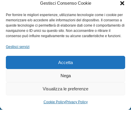
Gestisci Consenso Cookie
SUBACQUEA
Per fornire le migliori esperienze, utilizziamo tecnologie come i cookie per
MULINELLI
memorizzare e/o accedere alle informazioni del dispositivo. Il consenso a
queste tecnologie ci permetterà di elaborare dati come il comportamento di
CANNE
navigazione o ID unici su questo sito. Non acconsentire o ritirare il
ACCESSORI NAUTICI
consenso può influire negativamente su alcune caratteristiche e funzioni.
ACCESSORI PESCA
Gestisci servizi
EXTRA
Accetta
HOME
Nega
SHOP
Visualizza le preferenze
TERMINI E CONDIZIONI
PRIVACY POLICY
Cookie Policy
Privacy Policy
COOKIE POLICY (UE)
MODULO RESO