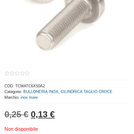
0
out
COD:
TCMATC6X50A2
of
Categorie:
BULLONERIA INOX
,
CILINDRICA TAGLIO CROCE
5
Marchio:
inox mare
Il prezzo originale era: 0,
Il prezzo attuale è: 
0,25
€
0,13
€
Non disponibile