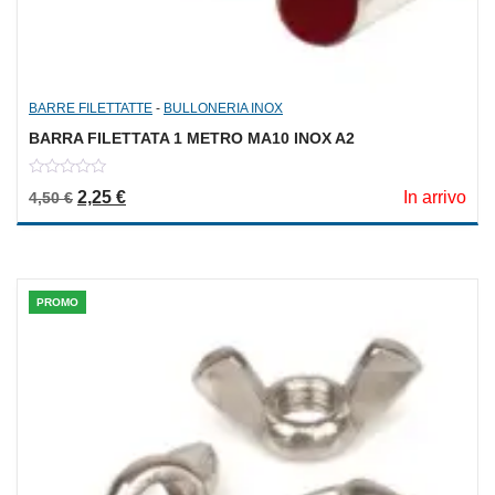
BARRE FILETTATTE
-
BULLONERIA INOX
BARRA FILETTATA 1 METRO MA10 INOX A2
0
Il prezzo originale era: 4,50 €.
Il prezzo attuale è: 2,25 €.
2,25
€
In arrivo
4,50
€
out
of
5
PROMO