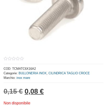
0
out
COD:
TCMATC6X16A2
of
Categorie:
BULLONERIA INOX
,
CILINDRICA TAGLIO CROCE
5
Marchio:
inox mare
Il prezzo originale era: 0,
Il prezzo attuale è: 
0,15
€
0,08
€
Non disponibile