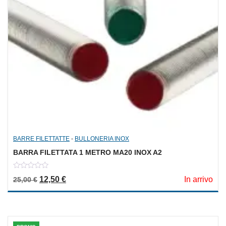
BARRE FILETTATTE
-
BULLONERIA INOX
BARRA FILETTATA 1 METRO MA20 INOX A2
0
Il prezzo originale era: 25,00 €.
Il prezzo attuale è: 12,50 €.
12,50
€
In arrivo
25,00
€
out
of
5