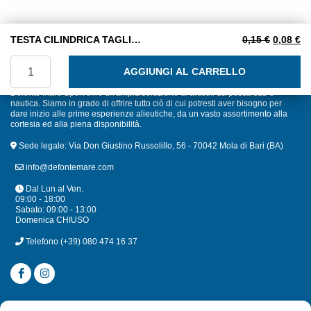
Il prezzo
Il
TESTA CILINDRICA TAGLIO CROCE MA 6X16 INOX A2
0,15
€
0,08
€
TESTA CILINDRICA TAGLIO CROCE MA 6X16 INOX A2 quan
AGGIUNGI AL CARRELLO
Defonte Mare Sport offre un'ampia selezione di articoli da pesca sub e
nautica. Siamo in grado di offrire tutto ciò di cui potresti aver bisogno per
dare inizio alle prime esperienze alieutiche, da un vasto assortimento alla
cortesia ed alla piena disponibilità.
Sede legale: Via Don Giustino Russolillo, 56 - 70042 Mola di Bari (BA)
info@defontemare.com
Dal Lun al Ven.
09:00 - 18:00
Sabato: 09:00 - 13:00
Domenica CHIUSO
Telefono
(+39) 080 474 16 37
CATEGORIE