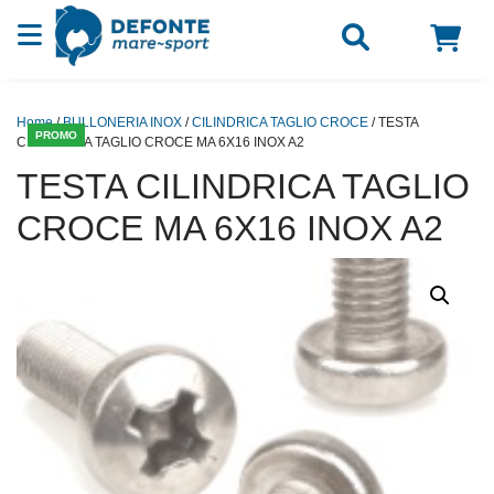
Vai al contenuto
Home
/
BULLONERIA INOX
/
CILINDRICA TAGLIO CROCE
/ TESTA
PROMO
CILINDRICA TAGLIO CROCE MA 6X16 INOX A2
TESTA CILINDRICA TAGLIO
CROCE MA 6X16 INOX A2