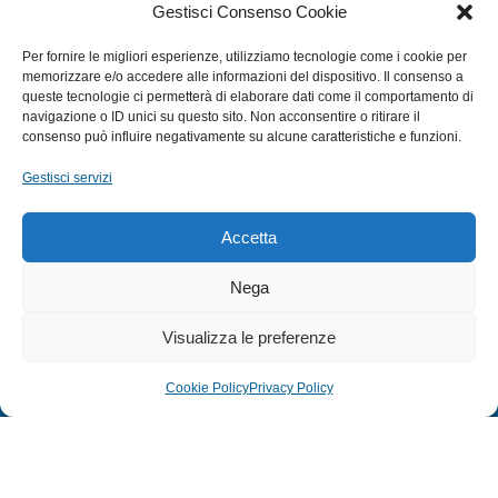
Gestisci Consenso Cookie
SUBACQUEA
Per fornire le migliori esperienze, utilizziamo tecnologie come i cookie per
MULINELLI
memorizzare e/o accedere alle informazioni del dispositivo. Il consenso a
queste tecnologie ci permetterà di elaborare dati come il comportamento di
CANNE
navigazione o ID unici su questo sito. Non acconsentire o ritirare il
ACCESSORI NAUTICI
consenso può influire negativamente su alcune caratteristiche e funzioni.
ACCESSORI PESCA
Gestisci servizi
EXTRA
Accetta
HOME
Nega
SHOP
Visualizza le preferenze
TERMINI E CONDIZIONI
PRIVACY POLICY
Cookie Policy
Privacy Policy
COOKIE POLICY (UE)
MODULO RESO