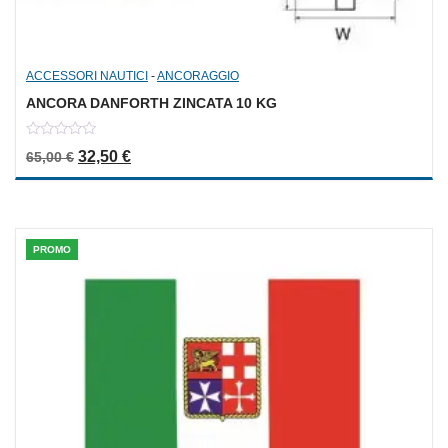
ACCESSORI NAUTICI
-
ANCORAGGIO
ANCORA DANFORTH ZINCATA 10 KG
0
Il prezzo originale era: 65,00 €.
Il prezzo attuale è: 32,50 €.
32,50
€
65,00
€
out
of
5
PROMO