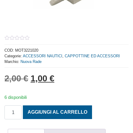
0
out
COD:
MOT3221020
of
Categorie:
ACCESSORI NAUTICI
,
CAPPOTTINE ED ACCESSORI
5
Marchio:
Nuova Rade
Il prezzo originale era: 2,
Il prezzo attuale è: 
2,00
€
1,00
€
6 disponibili
TERMINALE BIANCO PER TENDALINO D. 20 quantità
AGGIUNGI AL CARRELLO