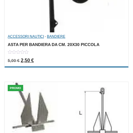
ACCESSORI NAUTICI
-
BANDIERE
ASTA PER BANDIERA DA CM. 20X30 PICCOLA
0
Il prezzo originale era: 5,00 €.
Il prezzo attuale è: 2,50 €.
2,50
€
5,00
€
out
of
5
PROMO