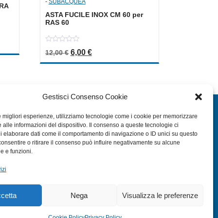
-
SUBACQUEA
RA
ASTA FUCILE INOX CM 60 per
RAS 60
a: 3,80 €.
le è: 1,90 €.
0
Il prezzo originale era: 12,00 €.
Il prezzo attuale è: 6,00 €.
6,00
€
12,00
€
out
of
5
Gestisci Consenso Cookie
EXTRA
le migliori esperienze, utilizziamo tecnologie come i cookie per memorizzare
 alle informazioni del dispositivo. Il consenso a queste tecnologie ci
HOME
i elaborare dati come il comportamento di navigazione o ID unici su questo
SHOP
consentire o ritirare il consenso può influire negativamente su alcune
he e funzioni.
TERMINI E CONDIZIONI
izi
PRIVACY POLICY
COOKIE POLICY (UE)
cetta
Nega
Visualizza le preferenze
MODULO RESO
Cookie Policy
Privacy Policy