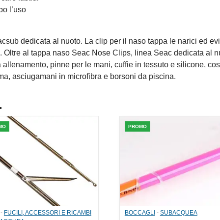
po l’uso
sub dedicata al nuoto. La clip per il naso tappa le narici ed ev
te. Oltre al tappa naso Seac Nose Clips, linea Seac dedicata al 
a allenamento, pinne per le mani, cuffie in tessuto e silicone, cos
ma, asciugamani in microfibra e borsoni da piscina.
.
MO
PROMO
-
FUCILI, ACCESSORI E RICAMBI
BOCCAGLI
-
SUBACQUEA