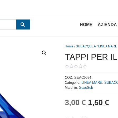
HOME
AZIENDA
Home
/
SUBACQUEA
/
LINEA MARE
TAPPI PER I
0
out
COD:
SEAC9934
of
Categorie:
LINEA MARE
,
SUBAC
5
Marchio:
SeacSub
Il prezzo
Il
3,00
€
1,50
€