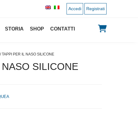
Accedi
Registrati
STORIA
SHOP
CONTATTI
/ TAPPI PER IL NASO SILICONE
L NASO SILICONE
QUEA
 originale era: 3,00 €.
 prezzo attuale è: 1,50 €.