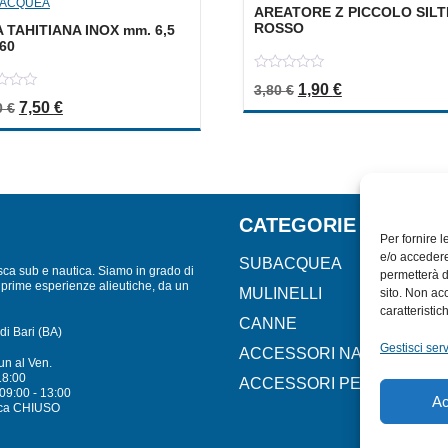
ACQUEA
AREATORE Z PICCOLO SILT
ROSSO
 TAHITIANA INOX mm. 6,5
 60
0
Il prezzo originale er
Il prezzo attua
1,90
€
3,80
€
out
Il prezzo originale era: 15,00 €.
Il prezzo attuale è: 7,50 €.
7,50
€
of
0
€
5
CATEGORIE
Per fornire 
e/o accedere
SUBACQUEA
sca sub e nautica. Siamo in grado di
permetterà d
lle prime esperienze alieutiche, da un
MULINELLI
sito. Non ac
caratteristic
CANNE
di Bari (BA)
Gestisci serv
ACCESSORI NAUTICI
un al Ven.
18:00
ACCESSORI PESCA
09:00 - 13:00
Ac
ca CHIUSO