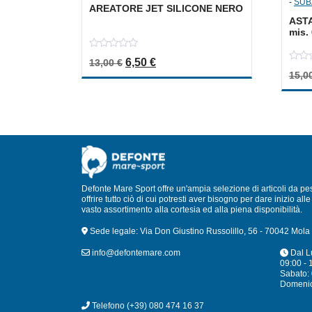
-
SUB
AREATORE JET SILICONE NERO
ASTA
mis.
0
Il prezzo originale era: 13,00 €.
Il prezzo attuale è: 6,50 €.
6,50
€
13,00
€
out
0
of
15,0
out
5
of
5
Defonte Mare Sport offre un'ampia selezione di articoli da pe
offrire tutto ciò di cui potresti aver bisogno per dare inizio a
vasto assortimento alla cortesia ed alla piena disponibilità.
Sede legale: Via Don Giustino Russolillo, 56 - 70042 Mola 
info@defontemare.com
Dal L
09:00 - 
Sabato: 
Domeni
Telefono
(+39) 080 474 16 37