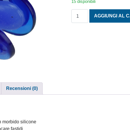
15 disponibili
TAPPI PER IL NASO SILICO
AGGIUNGI AL 
Recensioni (0)
in morbido silicone
are fastidi