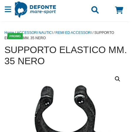
Vai al contenuto
Home
/
ACCESSORI NAUTICI
/
REMI ED ACCESSORI
/ SUPPORTO
PROMO
ELASTICO MM. 35 NERO
SUPPORTO ELASTICO MM.
35 NERO