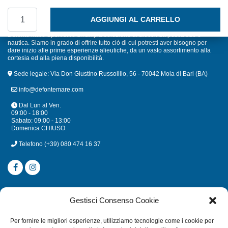
SUPPORTO ELASTICO MM. 35 NERO quantità
AGGIUNGI AL CARRELLO
Defonte Mare Sport offre un'ampia selezione di articoli da pesca sub e
nautica. Siamo in grado di offrire tutto ciò di cui potresti aver bisogno per
dare inizio alle prime esperienze alieutiche, da un vasto assortimento alla
cortesia ed alla piena disponibilità.
Sede legale: Via Don Giustino Russolillo, 56 - 70042 Mola di Bari (BA)
info@defontemare.com
Dal Lun al Ven.
09:00 - 18:00
Sabato: 09:00 - 13:00
Domenica CHIUSO
Telefono
(+39) 080 474 16 37
CATEGORIE
Gestisci Consenso Cookie
SUBACQUEA
Per fornire le migliori esperienze, utilizziamo tecnologie come i cookie per
MULINELLI