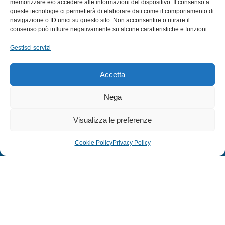
memorizzare e/o accedere alle informazioni del dispositivo. Il consenso a
queste tecnologie ci permetterà di elaborare dati come il comportamento di
CANNE
navigazione o ID unici su questo sito. Non acconsentire o ritirare il
ACCESSORI NAUTICI
consenso può influire negativamente su alcune caratteristiche e funzioni.
ACCESSORI PESCA
Gestisci servizi
EXTRA
Accetta
HOME
Nega
SHOP
Visualizza le preferenze
TERMINI E CONDIZIONI
PRIVACY POLICY
Cookie Policy
Privacy Policy
COOKIE POLICY (UE)
MODULO RESO
© 2024 Defonte Mare - Sport. Tutti i diritti riservati.
PRIVACY POLICY
–
COOKIE POLICY
| Credits:
ITALY SWAG