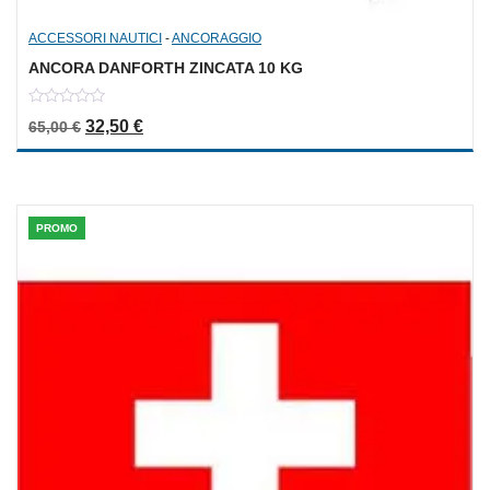
ACCESSORI NAUTICI
-
ANCORAGGIO
ANCORA DANFORTH ZINCATA 10 KG
0
Il prezzo originale era: 65,00 €.
Il prezzo attuale è: 32,50 €.
32,50
€
65,00
€
out
of
5
PROMO