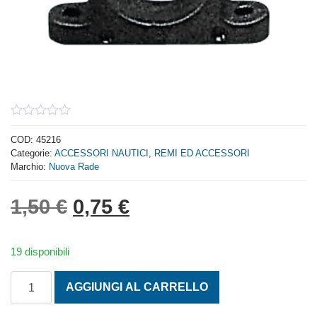
0
out
COD:
45216
of
Categorie:
ACCESSORI NAUTICI
,
REMI ED ACCESSORI
5
Marchio:
Nuova Rade
Il prezzo originale era: 1,
Il prezzo attuale è: 
1,50
€
0,75
€
19 disponibili
SUPPORTO ELASTICO MM. 35 NERO quantità
AGGIUNGI AL CARRELLO