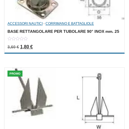
ACCESSORI NAUTICI
-
CORRIMANO E BATTAGLIOLE
BASE RETTANGOLARE PER TUBOLARE 90° INOX mm. 25
0
Il prezzo originale era: 3,60 €.
Il prezzo attuale è: 1,80 €.
1,80
€
3,60
€
out
of
5
PROMO