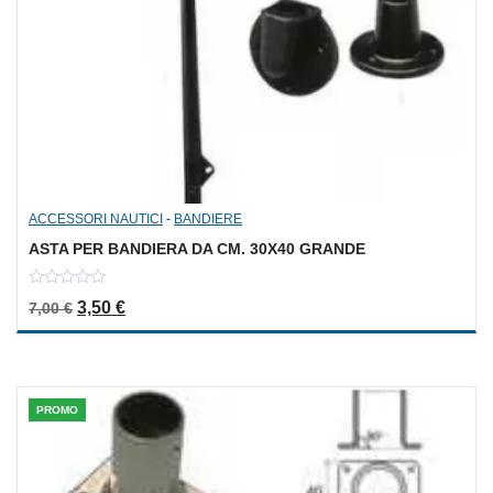
ACCESSORI NAUTICI
-
BANDIERE
ASTA PER BANDIERA DA CM. 30X40 GRANDE
0
Il prezzo originale era: 7,00 €.
Il prezzo attuale è: 3,50 €.
3,50
€
7,00
€
out
of
5
PROMO