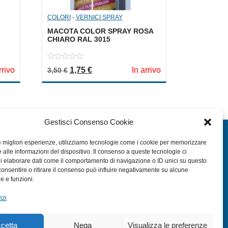
COLORI
-
VERNICI SPRAY
MACOTA COLOR SPRAY ROSA
CHIARO RAL 3015
0
a: 3,50 €.
le è: 1,75 €.
Il prezzo originale era: 3,50 €.
Il prezzo attuale è: 1,75 €.
rrivo
1,75
€
In arrivo
3,50
€
out
of
5
Gestisci Consenso Cookie
EXTRA
le migliori esperienze, utilizziamo tecnologie come i cookie per memorizzare
 alle informazioni del dispositivo. Il consenso a queste tecnologie ci
HOME
i elaborare dati come il comportamento di navigazione o ID unici su questo
SHOP
consentire o ritirare il consenso può influire negativamente su alcune
he e funzioni.
TERMINI E CONDIZIONI
izi
PRIVACY POLICY
COOKIE POLICY (UE)
cetta
Nega
Visualizza le preferenze