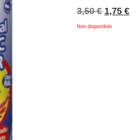
Il prezzo
Il
3,50
€
1,75
€
Non disponibile