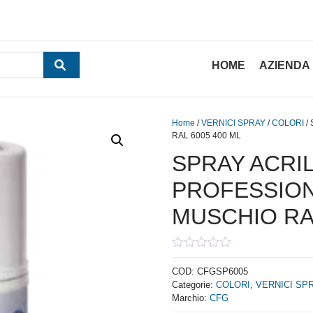
HOME
AZIENDA
Home
/
VERNICI SPRAY
/
COLORI
/
RAL 6005 400 ML
SPRAY ACRI
PROFESSIO
MUSCHIO RAL
0
out
COD:
CFGSP6005
of
Categorie:
COLORI
,
VERNICI SP
5
Marchio:
CFG