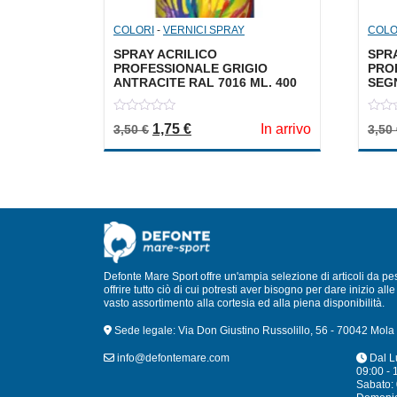
COLORI
-
VERNICI SPRAY
COLO
SPRAY ACRILICO
SPR
PROFESSIONALE GRIGIO
PRO
ANTRACITE RAL 7016 ML. 400
SEGN
0
0
Il prezzo originale era: 3,50 €.
Il prezzo attuale è: 1,75 €.
1,75
€
In arrivo
3,50
€
3,50
out
out
of
of
5
5
Defonte Mare Sport offre un'ampia selezione di articoli da pe
offrire tutto ciò di cui potresti aver bisogno per dare inizio a
vasto assortimento alla cortesia ed alla piena disponibilità.
Sede legale: Via Don Giustino Russolillo, 56 - 70042 Mola 
info@defontemare.com
Dal L
09:00 - 
Sabato: 