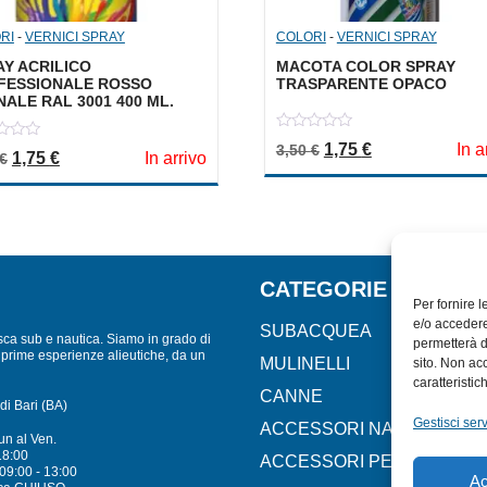
RI
-
VERNICI SPRAY
COLORI
-
VERNICI SPRAY
AY ACRILICO
MACOTA COLOR SPRAY
FESSIONALE ROSSO
TRASPARENTE OPACO
ALE RAL 3001 400 ML.
0
Il prezzo originale er
Il prezzo attua
1,75
€
In a
3,50
€
out
Il prezzo originale era: 3,50 €.
Il prezzo attuale è: 1,75 €.
1,75
€
In arrivo
€
of
5
CATEGORIE
Per fornire 
e/o accedere
SUBACQUEA
sca sub e nautica. Siamo in grado di
permetterà d
lle prime esperienze alieutiche, da un
MULINELLI
sito. Non ac
caratteristic
CANNE
di Bari (BA)
Gestisci serv
ACCESSORI NAUTICI
un al Ven.
18:00
ACCESSORI PESCA
09:00 - 13:00
Ac