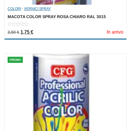
COLORI
-
VERNICI SPRAY
MACOTA COLOR SPRAY ROSA CHIARO RAL 3015
0
Il prezzo originale era: 3,50 €.
Il prezzo attuale è: 1,75 €.
1,75
€
In arrivo
3,50
€
out
of
5
PROMO