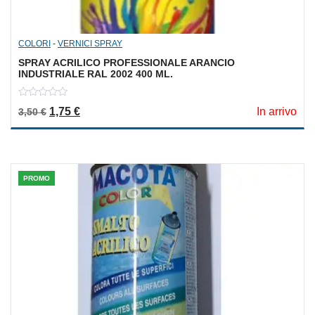
COLORI
-
VERNICI SPRAY
SPRAY ACRILICO PROFESSIONALE ARANCIO
INDUSTRIALE RAL 2002 400 ML.
0
Il prezzo originale era: 3,50 €.
Il prezzo attuale è: 1,75 €.
1,75
€
In arrivo
3,50
€
out
of
5
PROMO