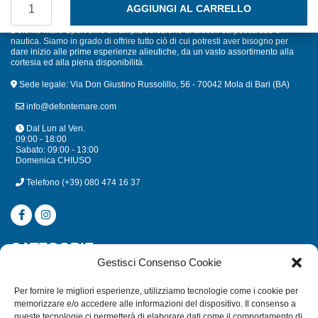
AGGIUNGI AL CARRELLO
Defonte Mare Sport offre un'ampia selezione di articoli da pesca sub e
nautica. Siamo in grado di offrire tutto ciò di cui potresti aver bisogno per
dare inizio alle prime esperienze alieutiche, da un vasto assortimento alla
cortesia ed alla piena disponibilità.
Sede legale: Via Don Giustino Russolillo, 56 - 70042 Mola di Bari (BA)
info@defontemare.com
Dal Lun al Ven.
09:00 - 18:00
Sabato: 09:00 - 13:00
Domenica CHIUSO
Telefono
(+39) 080 474 16 37
CATEGORIE
Gestisci Consenso Cookie
SUBACQUEA
Per fornire le migliori esperienze, utilizziamo tecnologie come i cookie per
MULINELLI
memorizzare e/o accedere alle informazioni del dispositivo. Il consenso a
queste tecnologie ci permetterà di elaborare dati come il comportamento di
CANNE