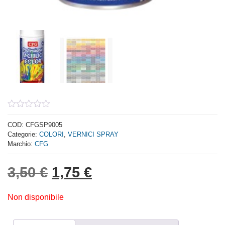
0
out
COD:
CFGSP9005
of
Categorie:
COLORI
,
VERNICI SPRAY
5
Marchio:
CFG
Il prezzo originale era: 3,
Il prezzo attuale è: 
3,50
€
1,75
€
Non disponibile