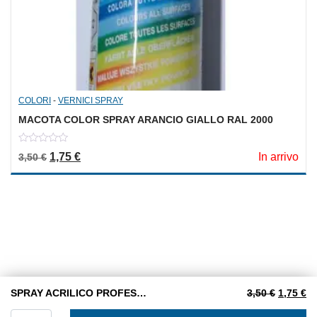
COLORI
-
VERNICI SPRAY
MACOTA COLOR SPRAY ARANCIO GIALLO RAL 2000
0
Il prezzo originale era: 3,50 €.
Il prezzo attuale è: 1,75 €.
1,75
€
In arrivo
3,50
€
out
of
5
Il prezzo
Il
SPRAY ACRILICO PROFESSIONALE NERO LUCIDO RAL 9005
3,50
€
1,75
€
SPRAY ACRILICO PROFESSIONALE NERO LUCIDO RAL 90