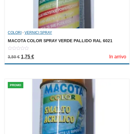
COLORI
-
VERNICI SPRAY
MACOTA COLOR SPRAY VERDE PALLIDO RAL 6021
0
Il prezzo originale era: 3,50 €.
Il prezzo attuale è: 1,75 €.
1,75
€
In arrivo
3,50
€
out
of
5
PROMO