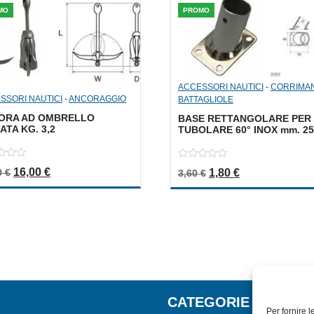
MO
PROMO
ACCESSORI NAUTICI
-
CORRIMA
SSORI NAUTICI
-
ANCORAGGIO
BATTAGLIOLE
ORA AD OMBRELLO
BASE RETTANGOLARE PER
ATA KG. 3,2
TUBOLARE 60° INOX mm. 25
0
Il prezzo originale era: 32,00 €.
Il prezzo attuale è: 16,00 €.
16,00
€
Il prezzo originale er
Il prezzo attua
0
€
1,80
€
3,60
€
out
of
5
CATEGORIE
Per fornire 