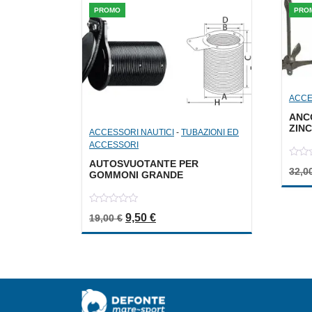
PROMO
PRO
ACCE
ANC
ZINC
ACCESSORI NAUTICI
-
TUBAZIONI ED
ACCESSORI
AUTOSVUOTANTE PER
0
32,0
GOMMONI GRANDE
out
of
5
0
Il prezzo originale era: 19,00 €.
Il prezzo attuale è: 9,50 €.
9,50
€
19,00
€
out
of
5