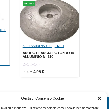
PROMO
NO E
ACCESSORI NAUTICI
-
ZINCHI
ANODO FLANGIA ROTONDO IN
ALLUMINIO M. 110
a: 3,60 €.
le è: 1,80 €.
0
Il prezzo originale era: 9,90 €.
Il prezzo attuale è: 4,95 €.
4,95
€
9,90
€
out
of
5
Gestisci Consenso Cookie
EXTRA
le migliori esperienze, utilizziamo tecnologie come i cookie per memorizzare