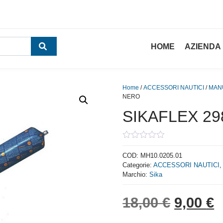
HOME
AZIENDA
Home
/
ACCESSORI NAUTICI
/
MAN
NERO
SIKAFLEX 29
0
out
COD:
MH10.0205.01
of
Categorie:
ACCESSORI NAUTICI
5
Marchio:
Sika
Il prez
I
18,00
€
9,00
€