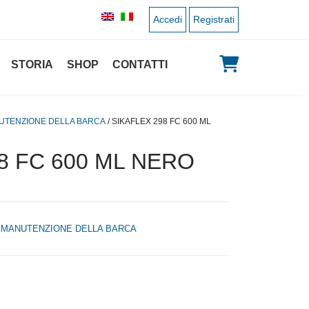
Accedi
Registrati
STORIA
SHOP
CONTATTI
UTENZIONE DELLA BARCA
/ SIKAFLEX 298 FC 600 ML
8 FC 600 ML NERO
,
MANUTENZIONE DELLA BARCA
zo originale era: 18,00 €.
l prezzo attuale è: 9,00 €.