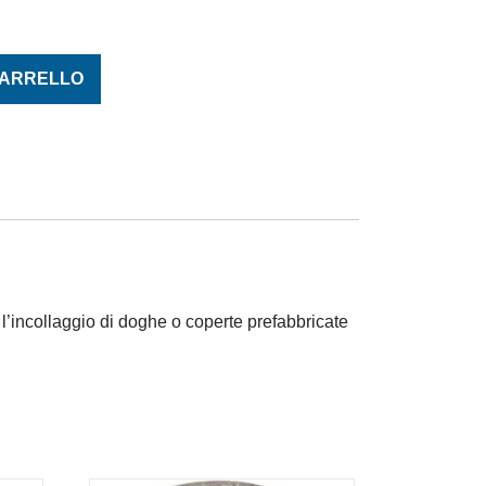
ERO quantità
CARRELLO
r l’incollaggio di doghe o coperte prefabbricate