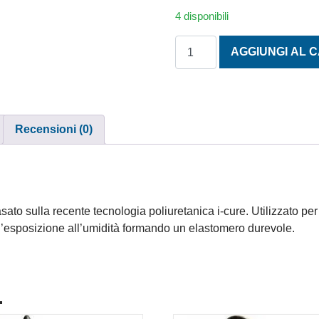
4 disponibili
SIKAFLEX 298 FC 600 ML N
AGGIUNGI AL 
Recensioni (0)
asato sulla recente tecnologia poliuretanica i-cure. Utilizzato pe
 l’esposizione all’umidità formando un elastomero durevole.
.