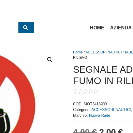
HOME
AZIENDA
Home
/
ACCESSORI NAUTICI
/
TABE
RILIEVO
SEGNALE AD
FUMO IN RIL
0
out
COD:
MOT3418903
of
Categorie:
ACCESSORI NAUTICI
5
Marchio:
Nuova Rade
Il prezzo
Il
4,00
€
2,00
€