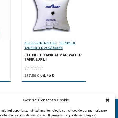
ACCESSORI NAUTICI
-
SERBATOI,
TANICHE ED ACCESSORI
FLEXIBLE TANK ALMAR WATER
TANK 100 LT
0
era: 11,00 €.
ale è: 5,50 €.
Il prezzo originale era: 137,50 €.
Il prezzo attuale è: 68,75 €.
68,75
€
137,50
€
out
of
5
Gestisci Consenso Cookie
EXTRA
le migliori esperienze, utilizziamo tecnologie come i cookie per memorizzare
 alle informazioni del dispositivo. Il consenso a queste tecnologie ci
HOME