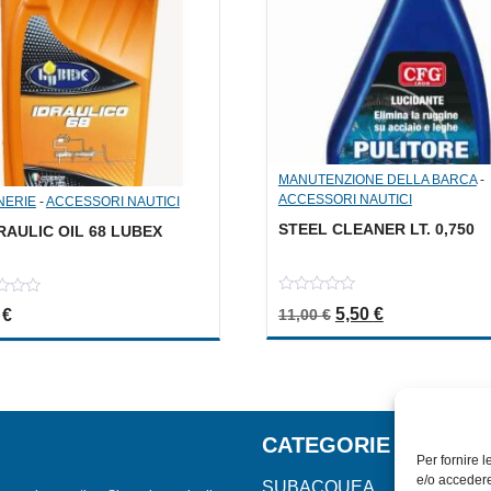
MANUTENZIONE DELLA BARCA
-
ACCESSORI NAUTICI
NERIE
-
ACCESSORI NAUTICI
STEEL CLEANER LT. 0,750
AULIC OIL 68 LUBEX
0
Il prezzo originale 
Il prezzo attu
5,50
€
11,00
€
0
€
out
of
5
CATEGORIE
Per fornire 
e/o accedere
SUBACQUEA