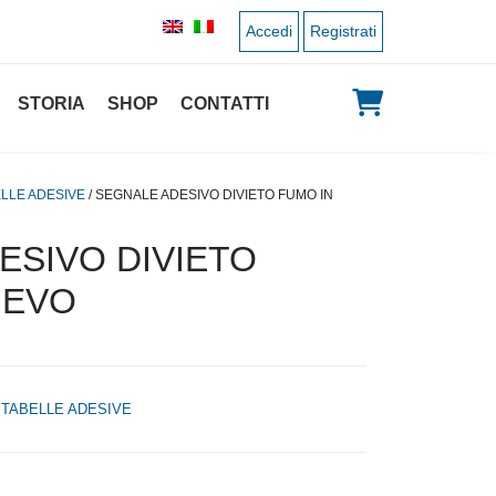
Accedi
Registrati
STORIA
SHOP
CONTATTI
LLE ADESIVE
/ SEGNALE ADESIVO DIVIETO FUMO IN
ESIVO DIVIETO
IEVO
,
TABELLE ADESIVE
 originale era: 4,00 €.
 prezzo attuale è: 2,00 €.