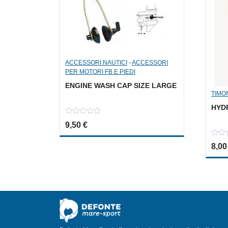
ACCESSORI NAUTICI
-
ACCESSORI
PER MOTORI FB E PIEDI
ENGINE WASH CAP SIZE LARGE
TIMO
HYDR
0
9,50
€
out
of
5
0
8,0
out
of
5