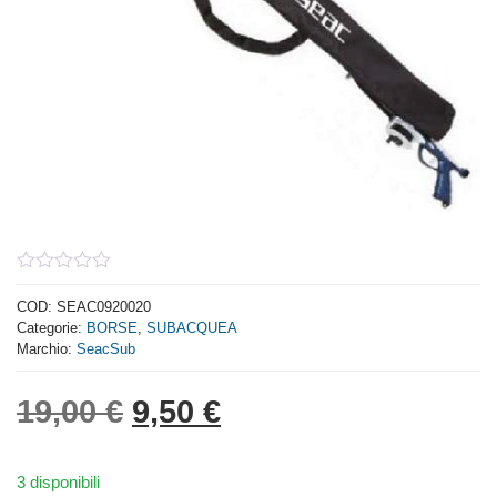
0
out
COD:
SEAC0920020
of
Categorie:
BORSE
,
SUBACQUEA
5
Marchio:
SeacSub
Il prezzo originale era: 
Il prezzo attuale è:
19,00
€
9,50
€
3 disponibili