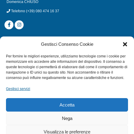
Domenica CHIUSO
Telefono
(+39) 080 474 16 37
CATEGORIE
Gestisci Consenso Cookie
SUBACQUEA
Per fornire le migliori esperienze, utilizziamo tecnologie come i cookie per
MULINELLI
memorizzare e/o accedere alle informazioni del dispositivo. Il consenso a
queste tecnologie ci permetterà di elaborare dati come il comportamento di
CANNE
navigazione o ID unici su questo sito. Non acconsentire o ritirare il
ACCESSORI NAUTICI
consenso può influire negativamente su alcune caratteristiche e funzioni.
ACCESSORI PESCA
Gestisci servizi
EXTRA
Accetta
HOME
Nega
SHOP
Visualizza le preferenze