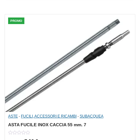
5
PROMO
ASTE
-
FUCILI, ACCESSORI E RICAMBI
-
SUBACQUEA
ASTA FUCILE INOX CACCIA 55 mm. 7
0