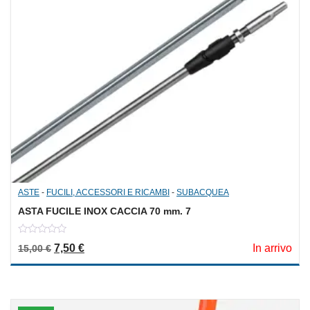
ASTE
-
FUCILI, ACCESSORI E RICAMBI
-
SUBACQUEA
ASTA FUCILE INOX CACCIA 70 mm. 7
0
Il prezzo originale era: 15,00 €.
Il prezzo attuale è: 7,50 €.
7,50
€
In arrivo
15,00
€
out
of
5