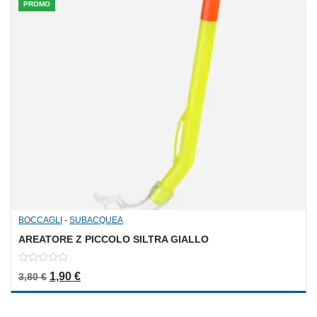
PROMO
BOCCAGLI
-
SUBACQUEA
AREATORE Z PICCOLO SILTRA GIALLO
0
Il prezzo originale era: 3,80 €.
Il prezzo attuale è: 1,90 €.
1,90
€
3,80
€
out
of
5