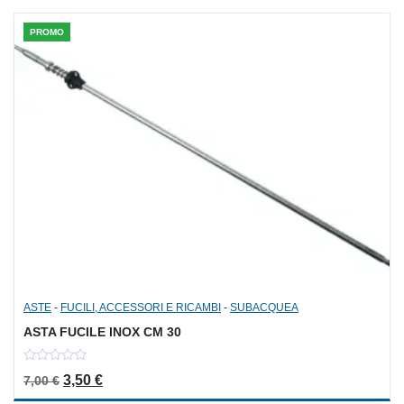
PROMO
ASTE
-
FUCILI, ACCESSORI E RICAMBI
-
SUBACQUEA
ASTA FUCILE INOX CM 30
0
Il prezzo originale era: 7,00 €.
Il prezzo attuale è: 3,50 €.
3,50
€
7,00
€
out
of