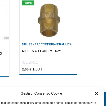
PROMO
NIPLES
-
RACCORDERIA IDRAULICA
NIPLES OTTONE M. 1/2″
O
0
Il prezzo originale era: 2,00 €.
Il prezzo attuale è: 1,00 €.
1,00
€
2,00
€
out
a: 6,40 €.
le è: 3,20 €.
of
5
Gestisci Consenso Cookie
EXTRA
le migliori esperienze, utilizziamo tecnologie come i cookie per memorizzare