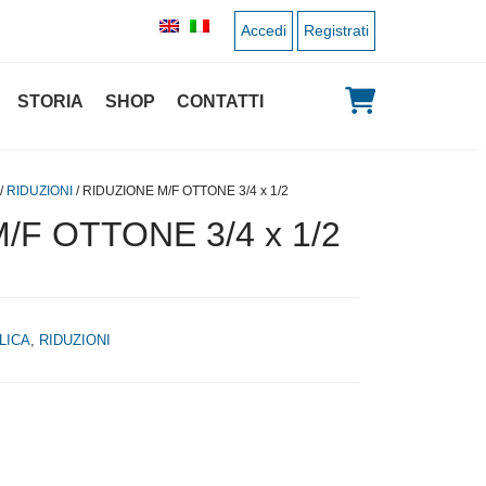
Accedi
Registrati
STORIA
SHOP
CONTATTI
/
RIDUZIONI
/ RIDUZIONE M/F OTTONE 3/4 x 1/2
/F OTTONE 3/4 x 1/2
LICA
,
RIDUZIONI
 originale era: 2,50 €.
 prezzo attuale è: 1,25 €.