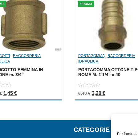
MO
PROMO
COTTI
-
RACCORDERIA
PORTAGOMMA
-
RACCORDERIA
ULICA
IDRAULICA
ICOTTO FEMMINA IN
PORTAGOMMA OTTONE TIP
NE m. 3/4″
ROMA M. 1 1/4″ x 40
0
Il prezzo originale era: 2,90 €.
Il prezzo attuale è: 1,45 €.
Il prezzo originale er
Il prezzo attua
1,45
€
3,20
€
€
6,40
€
out
of
5
CATEGORIE
Per fornire 