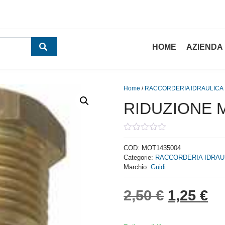
HOME
AZIENDA
Home
/
RACCORDERIA IDRAULICA
RIDUZIONE M
0
out
COD:
MOT1435004
of
Categorie:
RACCORDERIA IDRAU
5
Marchio:
Guidi
Il prezzo
Il
2,50
€
1,25
€