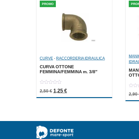
PROMO
PRO
MANI
CURVE
-
RACCORDERIA IDRAULICA
IDRA
CURVA OTTONE
MAN
FEMMINA/FEMMINA m. 3/8″
OTTO
0
Il prezzo originale era: 2,50 €.
Il prezzo attuale è: 1,25 €.
1,25
€
2,50
€
0
out
2,90
out
of
of
5
5