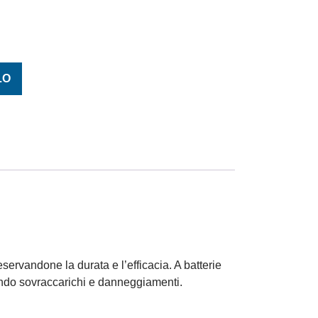
24V 10A 2 BATT. quantità
LO
eservandone la durata e l’efficacia. A batterie
tando sovraccarichi e danneggiamenti.