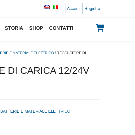
Accedi
Registrati
STORIA
SHOP
CONTATTI
ERIE E MATERIALE ELETTRICO
/ REGOLATORE DI
 DI CARICA 12/24V
,
BATTERIE E MATERIALE ELETTRICO
zo originale era: 65,00 €.
Il prezzo attuale è: 32,50 €.