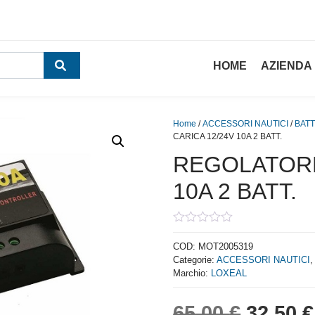
HOME
AZIENDA
Home
/
ACCESSORI NAUTICI
/
BATT
CARICA 12/24V 10A 2 BATT.
REGOLATORE
10A 2 BATT.
0
out
COD:
MOT2005319
of
Categorie:
ACCESSORI NAUTICI
5
Marchio:
LOXEAL
Il prez
65,00
€
32,50
€