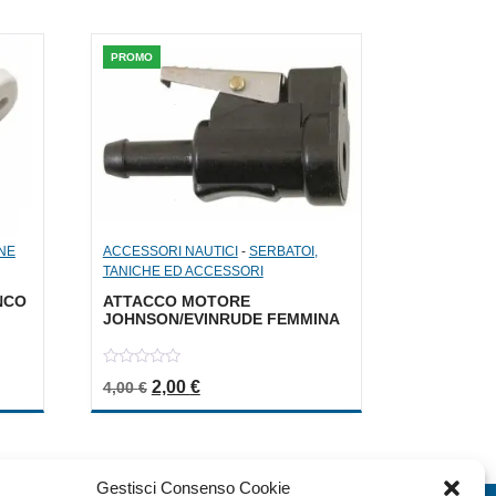
PROMO
NE
ACCESSORI NAUTICI
-
SERBATOI,
TANICHE ED ACCESSORI
NCO
ATTACCO MOTORE
JOHNSON/EVINRUDE FEMMINA
0
a: 1,50 €.
le è: 0,75 €.
Il prezzo originale era: 4,00 €.
Il prezzo attuale è: 2,00 €.
2,00
€
4,00
€
out
of
5
Gestisci Consenso Cookie