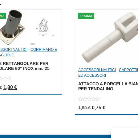
.
MO
PROMO
SSORI NAUTICI
-
CORRIMANO E
AGLIOLE
E RETTANGOLARE PER
LARE 60° INOX mm. 25
ACCESSORI NAUTICI
-
CAPPOTTI
ED ACCESSORI
ATTACCO A FORCELLA BIA
Il prezzo originale era: 3,60 €.
Il prezzo attuale è: 1,80 €.
1,80
€
€
PER TENDALINO
0
Il prezzo originale er
Il prezzo attua
0,75
€
1,50
€
out
of
5