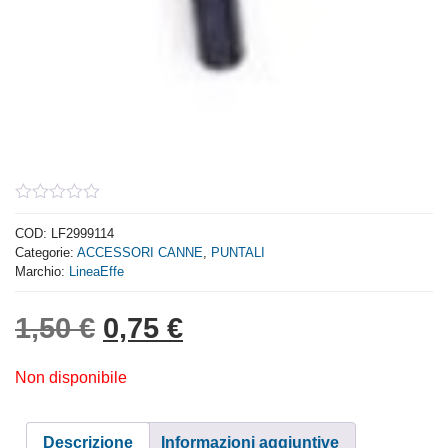
0
out
COD:
LF2999114
of
Categorie:
ACCESSORI CANNE
,
PUNTALI
5
Marchio:
LineaEffe
Il prezzo originale era: 1,
Il prezzo attuale è: 
1,50
€
0,75
€
Non disponibile
Descrizione
Informazioni aggiuntive