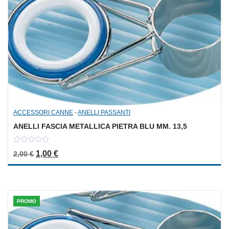
ACCESSORI CANNE
-
ANELLI PASSANTI
ANELLI FASCIA METALLICA PIETRA BLU MM. 13,5
0
Il prezzo originale era: 2,00 €.
Il prezzo attuale è: 1,00 €.
1,00
€
2,00
€
out
of
5
PROMO