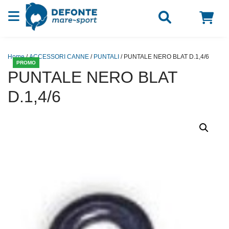
Vai al contenuto
Home
/
ACCESSORI CANNE
/
PUNTALI
/ PUNTALE NERO BLAT D.1,4/6
PROMO
PUNTALE NERO BLAT
D.1,4/6