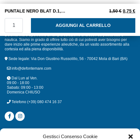
Il prezzo
Il
PUNTALE NERO BLAT D.1,4/6
1,50
€
0,75
€
PUNTALE NERO BLAT D.1,4/6 quantità
AGGIUNGI AL CARRELLO
Defonte Mare Sport offre un'ampia selezione di articoli da pesca sub e
nautica. Siamo in grado di offrire tutto ciò di cui potresti aver bisogno per
dare inizio alle prime esperienze alieutiche, da un vasto assortimento alla
cortesia ed alla piena disponibilità.
Sede legale: Via Don Giustino Russolillo, 56 - 70042 Mola di Bari (BA)
info@defontemare.com
Dal Lun al Ven.
09:00 - 18:00
Sabato: 09:00 - 13:00
Domenica CHIUSO
Telefono
(+39) 080 474 16 37
CATEGORIE
Gestisci Consenso Cookie