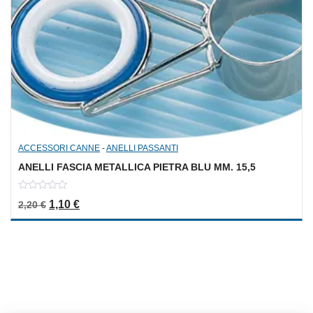
ACCESSORI CANNE
-
ANELLI PASSANTI
ANELLI FASCIA METALLICA PIETRA BLU MM. 15,5
0
Il prezzo originale era: 2,20 €.
Il prezzo attuale è: 1,10 €.
1,10
€
2,20
€
out
of
5