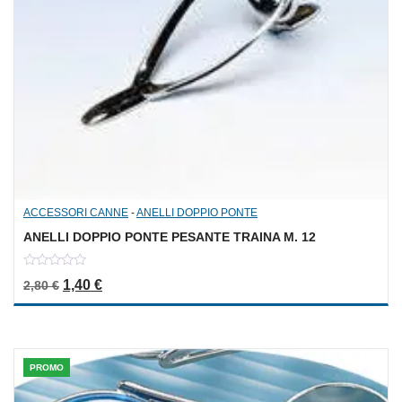
ACCESSORI CANNE
-
ANELLI DOPPIO PONTE
ANELLI DOPPIO PONTE PESANTE TRAINA M. 12
0
Il prezzo originale era: 2,80 €.
Il prezzo attuale è: 1,40 €.
1,40
€
2,80
€
out
of
5
PROMO