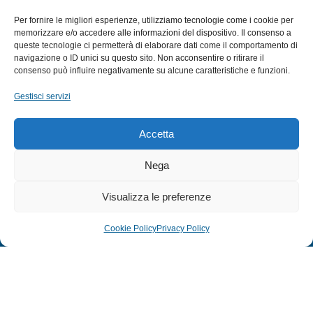
SUBACQUEA
Per fornire le migliori esperienze, utilizziamo tecnologie come i cookie per
MULINELLI
memorizzare e/o accedere alle informazioni del dispositivo. Il consenso a
queste tecnologie ci permetterà di elaborare dati come il comportamento di
CANNE
navigazione o ID unici su questo sito. Non acconsentire o ritirare il
ACCESSORI NAUTICI
consenso può influire negativamente su alcune caratteristiche e funzioni.
ACCESSORI PESCA
Gestisci servizi
EXTRA
Accetta
HOME
Nega
SHOP
Visualizza le preferenze
TERMINI E CONDIZIONI
PRIVACY POLICY
Cookie Policy
Privacy Policy
COOKIE POLICY (UE)
MODULO RESO