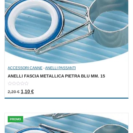
ACCESSORI CANNE
-
ANELLI PASSANTI
ANELLI FASCIA METALLICA PIETRA BLU MM. 15
0
Il prezzo originale era: 2,20 €.
Il prezzo attuale è: 1,10 €.
1,10
€
2,20
€
out
of
5
PROMO