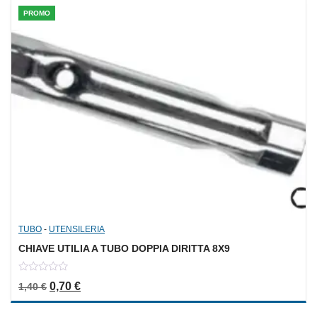
PROMO
TUBO
-
UTENSILERIA
CHIAVE UTILIA A TUBO DOPPIA DIRITTA 8X9
0
Il prezzo originale era: 1,40 €.
Il prezzo attuale è: 0,70 €.
0,70
€
1,40
€
out
of
5