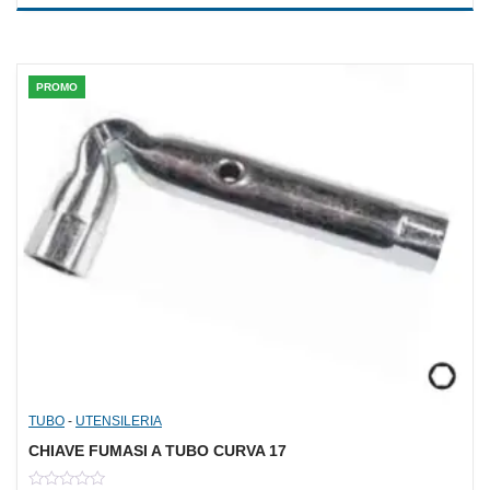
of
5
PROMO
TUBO
-
UTENSILERIA
CHIAVE FUMASI A TUBO CURVA 17