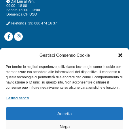
Dal Lun al Ven.
09:00 - 18:00
Sabato: 09:00 - 13:00
Domenica CHIUSO
Telefono
(+39) 080 474 16 37
CATEGORIE
Gestisci Consenso Cookie
SUBACQUEA
Per fornire le migliori esperienze, utilizziamo tecnologie come i cookie per
MULINELLI
memorizzare e/o accedere alle informazioni del dispositivo. Il consenso a
queste tecnologie ci permetterà di elaborare dati come il comportamento di
CANNE
navigazione o ID unici su questo sito. Non acconsentire o ritirare il
ACCESSORI NAUTICI
consenso può influire negativamente su alcune caratteristiche e funzioni.
ACCESSORI PESCA
Gestisci servizi
EXTRA
Accetta
HOME
Nega