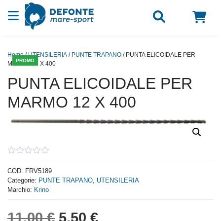
Vai al contenuto
Home
/
UTENSILERIA
/
PUNTE TRAPANO
/ PUNTA ELICOIDALE PER
PROMO
MARMO 12 X 400
PUNTA ELICOIDALE PER
MARMO 12 X 400
0
out
COD:
FRV5189
of
Categorie:
PUNTE TRAPANO
,
UTENSILERIA
5
Marchio:
Krino
Il prezzo originale era: 1
Il prezzo attuale è:
11,00
€
5,50
€