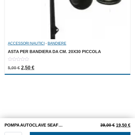
ACCESSORI NAUTICI
-
BANDIERE
ASTA PER BANDIERA DA CM. 20X30 PICCOLA
0
Il prezzo originale era: 5,00 €.
Il prezzo attuale è: 2,50 €.
2,50
€
5,00
€
out
of
5
Il prezzo 
Il
POMPA AUTOCLAVE SEAFLO MINI 3.8L 12V
39,00
€
19,50
€