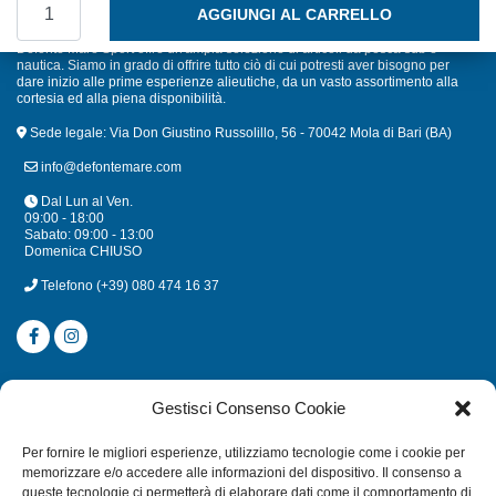
POMPA AUTOCLAVE SEAFLO MINI 3.8L 12V quantità
AGGIUNGI AL CARRELLO
Defonte Mare Sport offre un'ampia selezione di articoli da pesca sub e
nautica. Siamo in grado di offrire tutto ciò di cui potresti aver bisogno per
dare inizio alle prime esperienze alieutiche, da un vasto assortimento alla
cortesia ed alla piena disponibilità.
Sede legale: Via Don Giustino Russolillo, 56 - 70042 Mola di Bari (BA)
info@defontemare.com
Dal Lun al Ven.
09:00 - 18:00
Sabato: 09:00 - 13:00
Domenica CHIUSO
Telefono
(+39) 080 474 16 37
CATEGORIE
Gestisci Consenso Cookie
SUBACQUEA
Per fornire le migliori esperienze, utilizziamo tecnologie come i cookie per
MULINELLI
memorizzare e/o accedere alle informazioni del dispositivo. Il consenso a
queste tecnologie ci permetterà di elaborare dati come il comportamento di