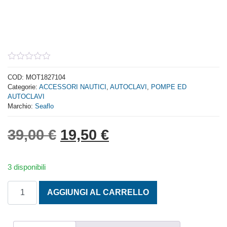
0
out
COD:
MOT1827104
of
Categorie:
ACCESSORI NAUTICI
,
AUTOCLAVI
,
POMPE ED
5
AUTOCLAVI
Marchio:
Seaflo
Il prezzo originale era: 
Il prezzo attuale 
39,00
€
19,50
€
3 disponibili
POMPA AUTOCLAVE SEAFLO MINI 3.8L 12V quantità
AGGIUNGI AL CARRELLO