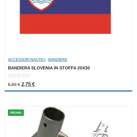
ACCESSORI NAUTICI
-
BANDIERE
BANDIERA SLOVENIA IN STOFFA 20X30
0
Il prezzo originale era: 5,50 €.
Il prezzo attuale è: 2,75 €.
2,75
€
5,50
€
out
of
5
PROMO