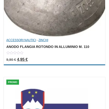
ACCESSORI NAUTICI
-
ZINCHI
ANODO FLANGIA ROTONDO IN ALLUMINIO M. 110
0
Il prezzo originale era: 9,90 €.
Il prezzo attuale è: 4,95 €.
4,95
€
9,90
€
out
of
5
PROMO