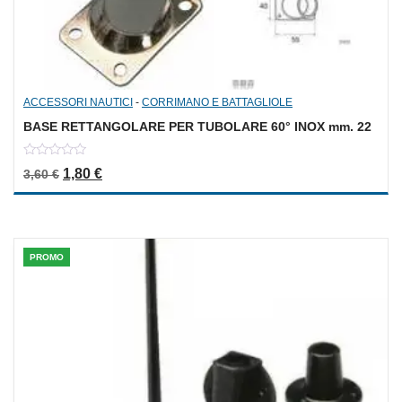
ACCESSORI NAUTICI
-
CORRIMANO E BATTAGLIOLE
BASE RETTANGOLARE PER TUBOLARE 60° INOX mm. 22
0
Il prezzo originale era: 3,60 €.
Il prezzo attuale è: 1,80 €.
1,80
€
3,60
€
out
of
5
PROMO