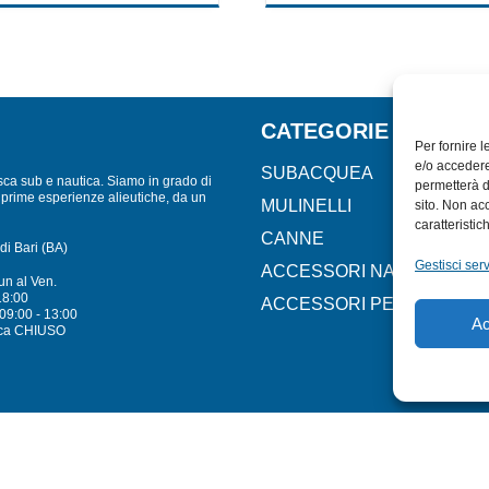
of
5
CATEGORIE
Per fornire 
e/o accedere
SUBACQUEA
sca sub e nautica. Siamo in grado di
permetterà d
lle prime esperienze alieutiche, da un
MULINELLI
sito. Non ac
caratteristic
CANNE
di Bari (BA)
Gestisci serv
ACCESSORI NAUTICI
un al Ven.
18:00
ACCESSORI PESCA
09:00 - 13:00
Ac
ca CHIUSO
Mare - Sport. Tutti i diritti riservati.
PRIVACY POLICY
–
COOKIE POLICY
| Credit