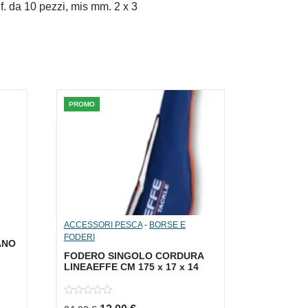
f. da 10 pezzi, mis mm. 2 x 3
PROMO
ACCESSORI PESCA
-
BORSE E
FODERI
ANO
FODERO SINGOLO CORDURA
LINEAEFFE CM 175 x 17 x 14
a: 3,90 €.
le è: 1,95 €.
0