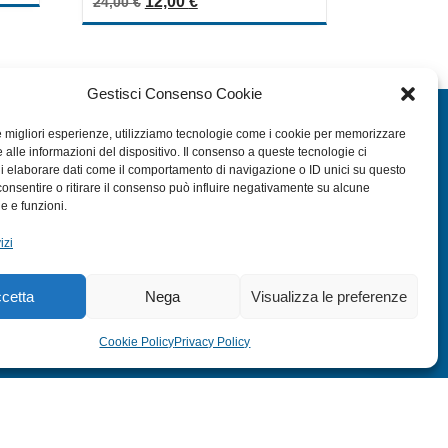
Il prezzo originale era: 24,00 €.
Il prezzo attuale è: 12,00 €.
12,00
€
24,00
€
out
of
5
Gestisci Consenso Cookie
EXTRA
le migliori esperienze, utilizziamo tecnologie come i cookie per memorizzare
 alle informazioni del dispositivo. Il consenso a queste tecnologie ci
HOME
i elaborare dati come il comportamento di navigazione o ID unici su questo
SHOP
consentire o ritirare il consenso può influire negativamente su alcune
he e funzioni.
TERMINI E CONDIZIONI
izi
PRIVACY POLICY
COOKIE POLICY (UE)
cetta
Nega
Visualizza le preferenze
MODULO RESO
Cookie Policy
Privacy Policy
s:
ITALY SWAG