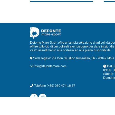
of
of
5
5
Defonte Mare Sport offre un'ampia selezione di articoli da pe
offrire tutto ciò di cui potresti aver bisogno per dare inizio a
vasto assortimento alla cortesia ed alla piena disponibilità.
Sede legale: Via Don Giustino Russolillo, 56 - 70042 Mola 
info@defontemare.com
Dal L
09:00 - 
Sabato: 
Domeni
Telefono
(+39) 080 474 16 37
© 2024 Defonte 