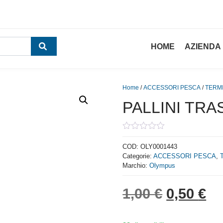
HOME
AZIENDA
Home
/
ACCESSORI PESCA
/
TERMI
PALLINI TRA
0
out
COD:
OLY0001443
of
Categorie:
ACCESSORI PESCA
,
5
Marchio:
Olympus
Il prezzo
Il
1,00
€
0,50
€