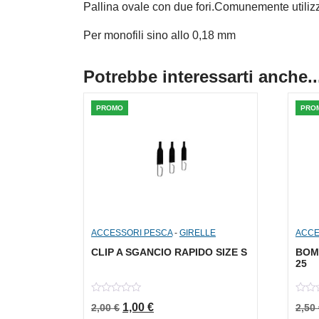
Pallina ovale con due fori.Comunemente utilizza
Per monofili sino allo 0,18 mm
Potrebbe interessarti anche..
PROMO
PRO
ACCESSORI PESCA
-
GIRELLE
ACCE
CLIP A SGANCIO RAPIDO SIZE S
BOM
25
0
0
Il prezzo originale era: 2,00 €.
Il prezzo attuale è: 1,00 €.
1,00
€
2,00
€
2,50
out
out