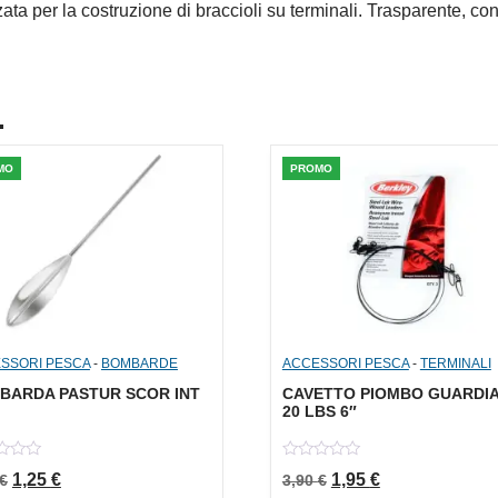
ta per la costruzione di braccioli su terminali. Trasparente, con
.
MO
PROMO
SSORI PESCA
-
BOMBARDE
ACCESSORI PESCA
-
TERMINALI
BARDA PASTUR SCOR INT
CAVETTO PIOMBO GUARDI
20 LBS 6″
0
Il prezzo originale era: 2,50 €.
Il prezzo attuale è: 1,25 €.
Il prezzo originale er
Il prezzo attua
1,25
€
1,95
€
€
3,90
€
out