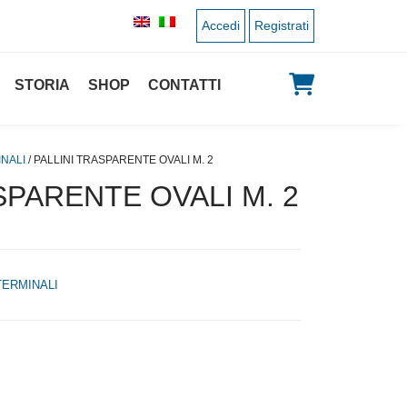
Accedi
Registrati
STORIA
SHOP
CONTATTI
NALI
/ PALLINI TRASPARENTE OVALI M. 2
SPARENTE OVALI M. 2
TERMINALI
 originale era: 1,00 €.
 prezzo attuale è: 0,50 €.