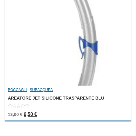
BOCCAGLI
-
SUBACQUEA
AREATORE JET SILICONE TRASPARENTE BLU
0
Il prezzo originale era: 13,00 €.
Il prezzo attuale è: 6,50 €.
6,50
€
13,00
€
out
of
5