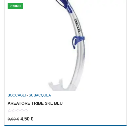
PROMO
BOCCAGLI
-
SUBACQUEA
AREATORE TRIBE SKL BLU
0
Il prezzo originale era: 9,00 €.
Il prezzo attuale è: 4,50 €.
4,50
€
9,00
€
out
of
5