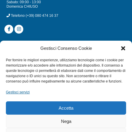
Sabato: 09:00 - 13:00
Domenica CHIUSO
Telefono
(+39) 080 474 16 37
CATEGORIE
Gestisci Consenso Cookie
SUBACQUEA
Per fornire le migliori esperienze, utilizziamo tecnologie come i cookie per
MULINELLI
memorizzare e/o accedere alle informazioni del dispositivo. Il consenso a
queste tecnologie ci permetterà di elaborare dati come il comportamento di
CANNE
navigazione o ID unici su questo sito. Non acconsentire o ritirare il
ACCESSORI NAUTICI
consenso può influire negativamente su alcune caratteristiche e funzioni.
ACCESSORI PESCA
Gestisci servizi
EXTRA
Accetta
HOME
Nega
SHOP