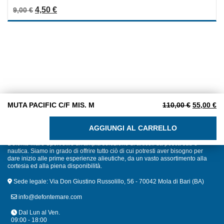
0
Il prezzo originale era: 9,00 €.
Il prezzo attuale è: 4,50 €.
4,50
€
9,00
€
out
of
5
Il prezzo 
Il
MUTA PACIFIC C/F MIS. M
110,00
€
55,00
€
MUTA PACIFIC C/F MIS. M quantità
AGGIUNGI AL CARRELLO
Defonte Mare Sport offre un'ampia selezione di articoli da pesca sub e
nautica. Siamo in grado di offrire tutto ciò di cui potresti aver bisogno per
dare inizio alle prime esperienze alieutiche, da un vasto assortimento alla
cortesia ed alla piena disponibilità.
Sede legale: Via Don Giustino Russolillo, 56 - 70042 Mola di Bari (BA)
info@defontemare.com
Dal Lun al Ven.
09:00 - 18:00