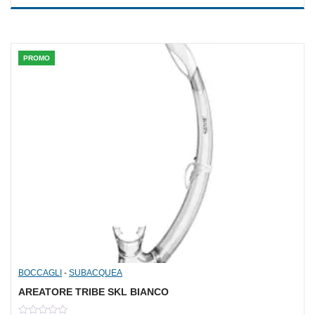
of
5
PROMO
BOCCAGLI
-
SUBACQUEA
AREATORE TRIBE SKL BIANCO