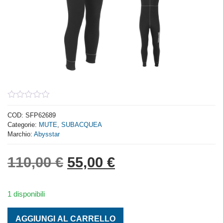
0
out
COD:
SFP62689
of
Categorie:
MUTE
,
SUBACQUEA
5
Marchio:
Abysstar
Il prezzo originale era:
Il prezzo attuale
110,00
€
55,00
€
1 disponibili
MUTA PACIFIC C/F MIS. M quantità
AGGIUNGI AL CARRELLO