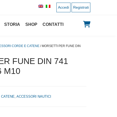
Accedi
Registrati
STORIA
SHOP
CONTATTI
ESSORI CORDE E CATENE
/ MORSETTI PER FUNE DIN
ER FUNE DIN 741
6 M10
 CATENE
,
ACCESSORI NAUTICI
 originale era: 2,70 €.
 prezzo attuale è: 1,35 €.