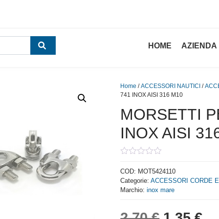
HOME
AZIENDA
Home
/
ACCESSORI NAUTICI
/
ACC
741 INOX AISI 316 M10
MORSETTI P
INOX AISI 31
0
out
COD:
MOT5424110
of
Categorie:
ACCESSORI CORDE E
5
Marchio:
inox mare
Il prezzo
Il
2,70
€
1,35
€