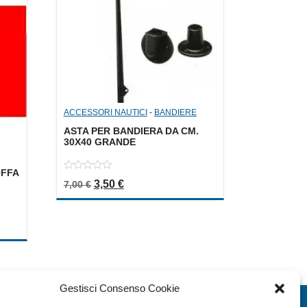
ACCESSORI NAUTICI
-
BANDIERE
ASTA PER BANDIERA DA CM.
30X40 GRANDE
OFFA
0
Il prezzo originale era: 7,00 €.
Il prezzo attuale è: 3,50 €.
3,50
€
7,00
€
out
of
5
a: 5,50 €.
le è: 2,75 €.
Gestisci Consenso Cookie
EXTRA