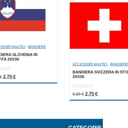
SSORI NAUTICI
-
BANDIERE
IERA SLOVENIA IN
FFA 20X30
ACCESSORI NAUTICI
-
BANDIERE
BANDIERA SVIZZERA IN ST
Il prezzo originale era: 5,50 €.
Il prezzo attuale è: 2,75 €.
20X30
2,75
€
€
0
Il prezzo originale er
Il prezzo attua
2,75
€
5,50
€
out
of
5
CATEGORIE