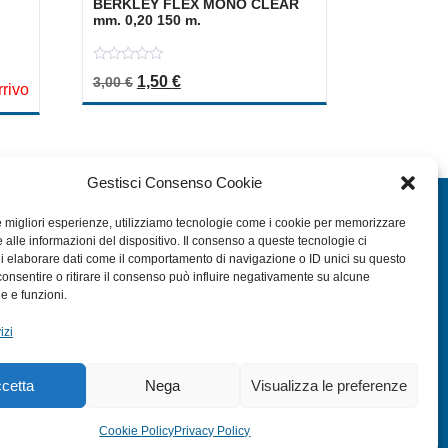
BERKLEY FLEX MONO CLEAR
mm. 0,20 150 m.
0
Il prezzo originale era: 3,00 €.
Il prezzo attuale è: 1,50 €.
1,50
€
3,00
€
out
a: 6,00 €.
le è: 3,00 €.
rrivo
of
5
Gestisci Consenso Cookie
EXTRA
le migliori esperienze, utilizziamo tecnologie come i cookie per memorizzare
 alle informazioni del dispositivo. Il consenso a queste tecnologie ci
HOME
i elaborare dati come il comportamento di navigazione o ID unici su questo
SHOP
consentire o ritirare il consenso può influire negativamente su alcune
he e funzioni.
TERMINI E CONDIZIONI
izi
PRIVACY POLICY
COOKIE POLICY (UE)
cetta
Nega
Visualizza le preferenze
MODULO RESO
Cookie Policy
Privacy Policy