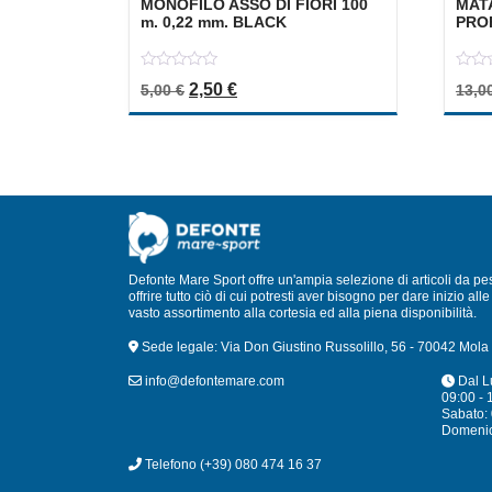
MONOFILO ASSO DI FIORI 100
MAT
m. 0,22 mm. BLACK
PRO
0
0
Il prezzo originale era: 5,00 €.
Il prezzo attuale è: 2,50 €.
2,50
€
5,00
€
13,0
out
out
of
of
5
5
Defonte Mare Sport offre un'ampia selezione di articoli da pe
offrire tutto ciò di cui potresti aver bisogno per dare inizio a
vasto assortimento alla cortesia ed alla piena disponibilità.
Sede legale: Via Don Giustino Russolillo, 56 - 70042 Mola 
info@defontemare.com
Dal L
09:00 - 
Sabato: 
Domeni
Telefono
(+39) 080 474 16 37