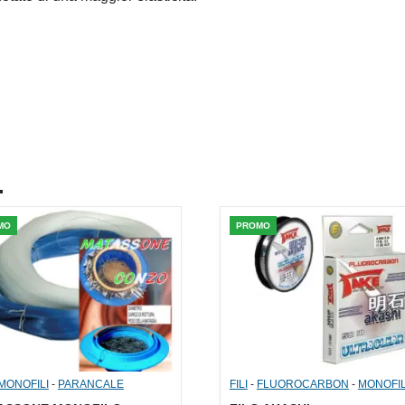
.
MO
PROMO
MONOFILI
-
PARANCALE
FILI
-
FLUOROCARBON
-
MONOFIL