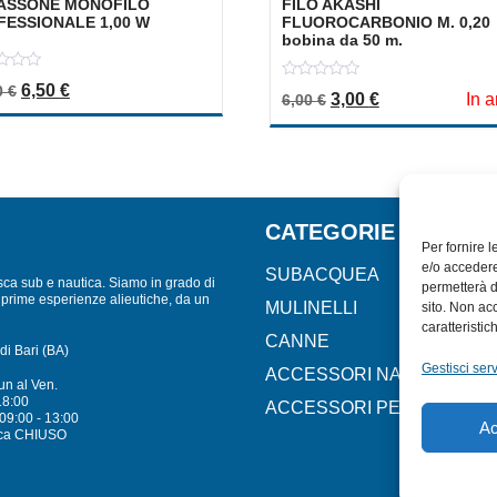
ASSONE MONOFILO
FILO AKASHI
FESSIONALE 1,00 W
FLUOROCARBONIO M. 0,20
bobina da 50 m.
Il prezzo originale era: 13,00 €.
Il prezzo attuale è: 6,50 €.
6,50
€
0
0
€
Il prezzo originale er
Il prezzo attua
3,00
€
In a
6,00
€
out
of
5
CATEGORIE
Per fornire 
e/o accedere
SUBACQUEA
sca sub e nautica. Siamo in grado di
permetterà d
lle prime esperienze alieutiche, da un
MULINELLI
sito. Non ac
caratteristic
CANNE
di Bari (BA)
Gestisci serv
ACCESSORI NAUTICI
un al Ven.
18:00
ACCESSORI PESCA
09:00 - 13:00
Ac
ca CHIUSO