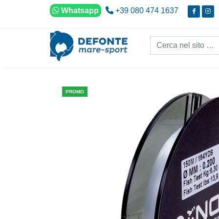
Vai al contenuto
Whatsapp
+39 080 474 1637
Cerca nel sito...
PROMO