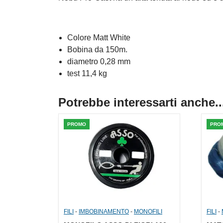
Colore Matt White
Bobina da 150m.
diametro 0,28 mm
test 11,4 kg
Potrebbe interessarti anche..
PROMO
PRO
FILI
-
IMBOBINAMENTO
-
MONOFILI
FILI
-