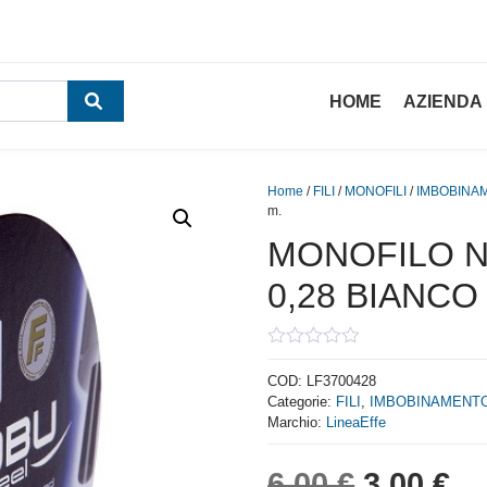
HOME
AZIENDA
Home
/
FILI
/
MONOFILI
/
IMBOBINA
m.
MONOFILO N
0,28 BIANCO 
0
out
COD:
LF3700428
of
Categorie:
FILI
,
IMBOBINAMENT
5
Marchio:
LineaEffe
Il prezzo
Il
6,00
€
3,00
€