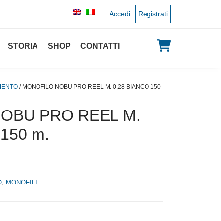
Accedi
Registrati
STORIA
SHOP
CONTATTI
MENTO
/ MONOFILO NOBU PRO REEL M. 0,28 BIANCO 150
OBU PRO REEL M.
150 m.
O
,
MONOFILI
 originale era: 6,00 €.
 prezzo attuale è: 3,00 €.