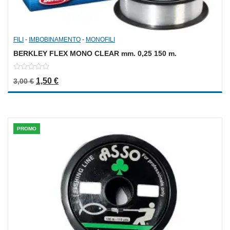
FILI
-
IMBOBINAMENTO
-
MONOFILI
BERKLEY FLEX MONO CLEAR mm. 0,25 150 m.
0
Il prezzo originale era: 3,00 €.
Il prezzo attuale è: 1,50 €.
1,50
€
3,00
€
out
of
5
PROMO