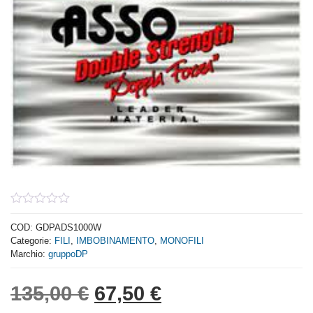
0
out
COD:
GDPADS1000W
of
Categorie:
FILI
,
IMBOBINAMENTO
,
MONOFILI
5
Marchio:
gruppoDP
Il prezzo originale era:
Il prezzo attuale
135,00
€
67,50
€