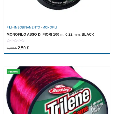
FILI
-
IMBOBINAMENTO
-
MONOFILI
MONOFILO ASSO DI FIORI 100 m. 0,22 mm. BLACK
0
Il prezzo originale era: 5,00 €.
Il prezzo attuale è: 2,50 €.
2,50
€
5,00
€
out
of
5
PROMO