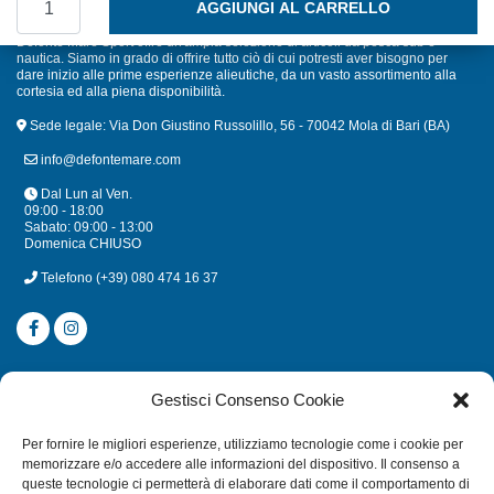
AGGIUNGI AL CARRELLO
Defonte Mare Sport offre un'ampia selezione di articoli da pesca sub e
nautica. Siamo in grado di offrire tutto ciò di cui potresti aver bisogno per
dare inizio alle prime esperienze alieutiche, da un vasto assortimento alla
cortesia ed alla piena disponibilità.
Sede legale: Via Don Giustino Russolillo, 56 - 70042 Mola di Bari (BA)
info@defontemare.com
Dal Lun al Ven.
09:00 - 18:00
Sabato: 09:00 - 13:00
Domenica CHIUSO
Telefono
(+39) 080 474 16 37
CATEGORIE
Gestisci Consenso Cookie
SUBACQUEA
Per fornire le migliori esperienze, utilizziamo tecnologie come i cookie per
MULINELLI
memorizzare e/o accedere alle informazioni del dispositivo. Il consenso a
queste tecnologie ci permetterà di elaborare dati come il comportamento di
CANNE