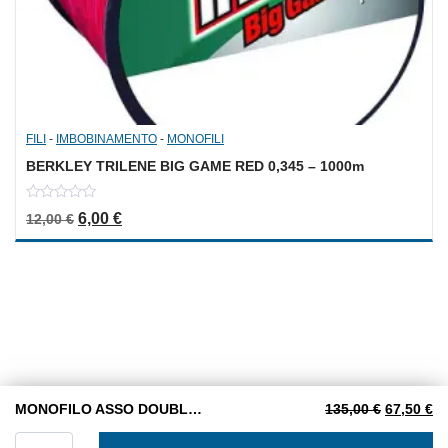
FILI
-
IMBOBINAMENTO
-
MONOFILI
BERKLEY TRILENE BIG GAME RED 0,345 – 1000m
0
Il prezzo originale era: 12,00 €.
Il prezzo attuale è: 6,00 €.
6,00
€
12,00
€
out
of
5
Il prezzo 
Il
MONOFILO ASSO DOUBLE STRENGTH 1000 m. 1,00 mm.
135,00
€
67,50
€
MONOFILO ASSO DOUBLE STRENGTH 1000 m. 1,00 mm. q