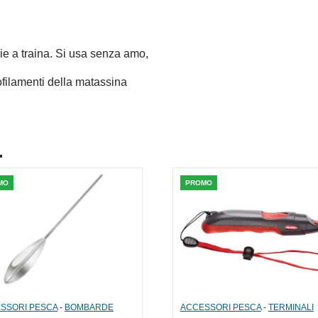
lie a traina. Si usa senza amo,
rofilamenti della matassina
.
MO
PROMO
SSORI PESCA
-
BOMBARDE
ACCESSORI PESCA
-
TERMINALI