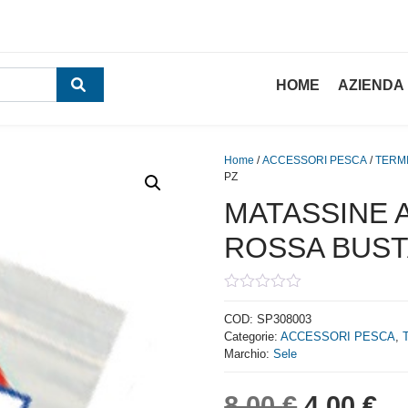
HOME
AZIENDA
Home
/
ACCESSORI PESCA
/
TERMI
PZ
MATASSINE 
ROSSA BUST
0
out
COD:
SP308003
of
Categorie:
ACCESSORI PESCA
,
5
Marchio:
Sele
Il prezzo
Il
8,00
€
4,00
€