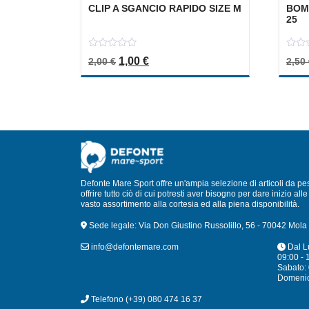
CLIP A SGANCIO RAPIDO SIZE M
BOM
25
0
0
Il prezzo originale era: 2,00 €.
Il prezzo attuale è: 1,00 €.
1,00
€
2,00
€
2,50
out
out
of
of
5
5
Defonte Mare Sport offre un'ampia selezione di articoli da pe
offrire tutto ciò di cui potresti aver bisogno per dare inizio a
vasto assortimento alla cortesia ed alla piena disponibilità.
Sede legale: Via Don Giustino Russolillo, 56 - 70042 Mola 
info@defontemare.com
Dal L
09:00 - 
Sabato: 
Domeni
Telefono
(+39) 080 474 16 37