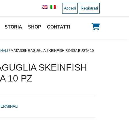
Accedi
Registrati
STORIA
SHOP
CONTATTI
NALI
/ MATASSINE AGUGLIA SKEINFISH ROSSA BUSTA 10
AGUGLIA SKEINFISH
A 10 PZ
TERMINALI
 originale era: 8,00 €.
 prezzo attuale è: 4,00 €.