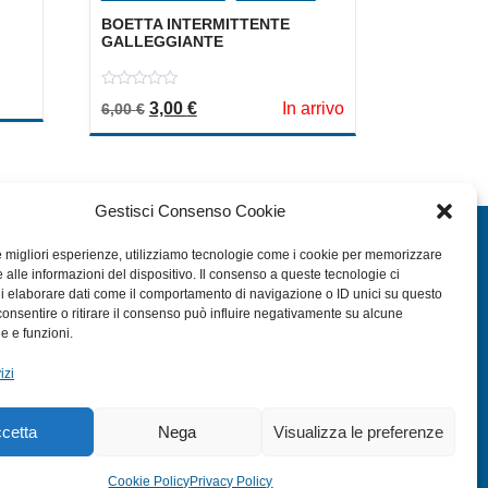
BOETTA INTERMITTENTE
GALLEGGIANTE
era: 18,30 €.
ale è: 9,15 €.
0
Il prezzo originale era: 6,00 €.
Il prezzo attuale è: 3,00 €.
3,00
€
In arrivo
6,00
€
out
of
5
Gestisci Consenso Cookie
EXTRA
le migliori esperienze, utilizziamo tecnologie come i cookie per memorizzare
 alle informazioni del dispositivo. Il consenso a queste tecnologie ci
HOME
i elaborare dati come il comportamento di navigazione o ID unici su questo
SHOP
consentire o ritirare il consenso può influire negativamente su alcune
he e funzioni.
TERMINI E CONDIZIONI
izi
PRIVACY POLICY
COOKIE POLICY (UE)
cetta
Nega
Visualizza le preferenze
MODULO RESO
Cookie Policy
Privacy Policy