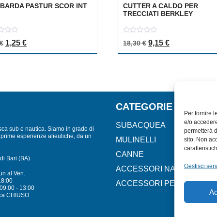
BARDA PASTUR SCOR INT
CUTTER A CALDO PER
TRECCIATI BERKLEY
0
Il prezzo originale era: 2,50 €.
Il prezzo attuale è: 1,25 €.
Il prezzo originale 
Il prezzo attu
1,25
€
9,15
€
€
18,30
€
out
of
5
CATEGORIE
Per fornire 
e/o accedere
SUBACQUEA
sca sub e nautica. Siamo in grado di
permetterà d
lle prime esperienze alieutiche, da un
MULINELLI
sito. Non ac
caratteristic
CANNE
di Bari (BA)
Gestisci serv
ACCESSORI NAUTICI
un al Ven.
18:00
ACCESSORI PESCA
09:00 - 13:00
Ac
ca CHIUSO