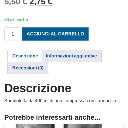
Il prezzo originale era: 5,
Il prezzo attuale è: 
5,50
€
2,75
€
36 disponibili
MACOTA AS-P 70 SPRAY ARIA COMPRESSA quantità
AGGIUNGI AL CARRELLO
Descrizione
Informazioni aggiuntive
Recensioni (0)
Descrizione
Bomboletta da 400 ml di aria compressa con cannuccia.
Potrebbe interessarti anche...