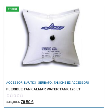
PROMO
ACCESSORI NAUTICI
-
SERBATOI, TANICHE ED ACCESSORI
FLEXIBLE TANK ALMAR WATER TANK 120 LT
0
Il prezzo originale era: 141,00 €.
Il prezzo attuale è: 70,50 €.
70,50
€
141,00
€
out
of