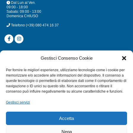
Dal Lun al Ven.
09:00 - 18:00
Sabato: 09:00 - 13:00
Domenica CHIUSO
Telefono
(+39) 080 474 16 37
CATEGORIE
Gestisci Consenso Cookie
SUBACQUEA
Per fornire le migliori esperienze, utilizziamo tecnologie come i cookie per
MULINELLI
memorizzare e/o accedere alle informazioni del dispositivo. Il consenso a
queste tecnologie ci permetterà di elaborare dati come il comportamento di
CANNE
navigazione o ID unici su questo sito. Non acconsentire o ritirare il
ACCESSORI NAUTICI
consenso può influire negativamente su alcune caratteristiche e funzioni.
ACCESSORI PESCA
Gestisci servizi
EXTRA
Accetta
HOME
Nega