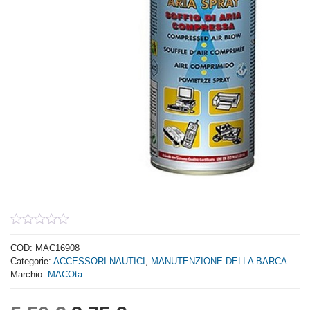
0
out
COD:
MAC16908
of
Categorie:
ACCESSORI NAUTICI
,
MANUTENZIONE DELLA BARCA
5
Marchio:
MACOta