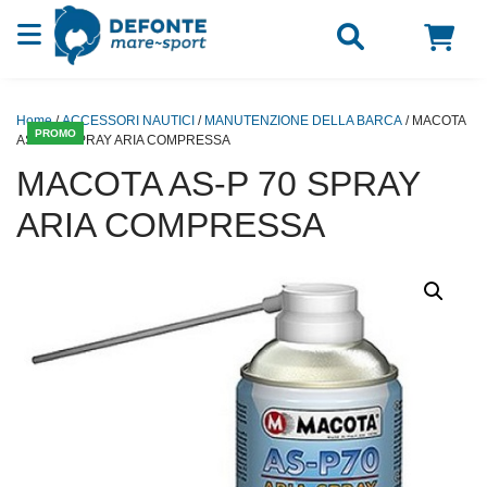
Vai al contenuto
Home
/
ACCESSORI NAUTICI
/
MANUTENZIONE DELLA BARCA
/ MACOTA
PROMO
AS-P 70 SPRAY ARIA COMPRESSA
MACOTA AS-P 70 SPRAY
ARIA COMPRESSA