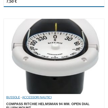
7,50
€
out
of
5
BUSSOLE
-
ACCESSORI NAUTICI
COMPASS RITCHIE HELMSMAN 94 MM. OPEN DIAL
FLUSH MOUNT