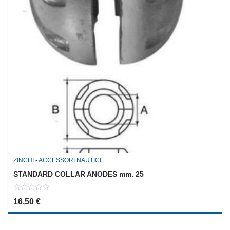
ZINCHI
-
ACCESSORI NAUTICI
STANDARD COLLAR ANODES mm. 25
0
16,50
€
out
of
5