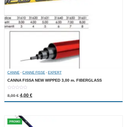
CANNE
-
CANNE FISSE
-
EXPERT
CANNA FISSA NEW WIPPED 3,00 m. FIBERGLASS
0
Il prezzo originale era: 8,00 €.
Il prezzo attuale è: 4,00 €.
4,00
€
8,00
€
out
of
5
PROMO