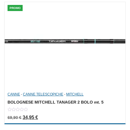
PROMO
CANNE
-
CANNE TELESCOPICHE
-
MITCHELL
BOLOGNESE MITCHELL TANAGER 2 BOLO mt. 5
0
Il prezzo originale era: 69,90 €.
Il prezzo attuale è: 34,95 €.
34,95
€
69,90
€
out
of
5