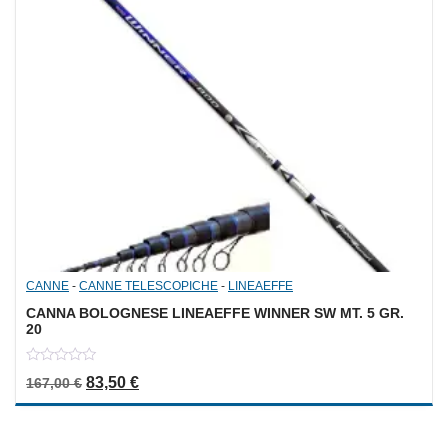
CANNE
-
CANNE TELESCOPICHE
-
LINEAEFFE
CANNA BOLOGNESE LINEAEFFE WINNER SW MT. 5 GR.
20
0
Il prezzo originale era: 167,00 €.
Il prezzo attuale è: 83,50 €.
83,50
€
167,00
€
out
of
5