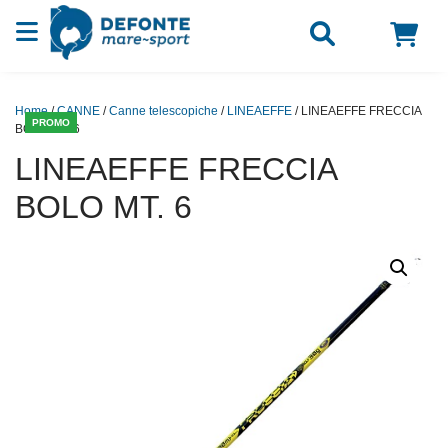
Vai al contenuto
Home
/
CANNE
/
Canne telescopiche
/
LINEAEFFE
/ LINEAEFFE FRECCIA
PROMO
BOLO MT. 6
LINEAEFFE FRECCIA
BOLO MT. 6